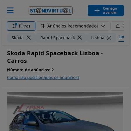
Começar
a vender
Anúncios Recomendados
Filtros
Guar
Limpar
Skoda
Rapid Spaceback
Lisboa
Skoda Rapid Spaceback Lisboa -
Carros
Número de anúncios:
2
Como são posicionados os anúncios?