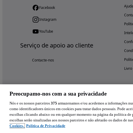
Ajud
Facebook
Cont
Instagram
Polít
YouTube
Intel
Confi
Serviço de apoio ao cliente
Condi
Polít
Contacte-nos
Livro
Preocupamo-nos com a sua privacidade
Nós e os nossos parceiros
375
armazenamos e/ou acedemos a informações num 
como identificadores únicos em cookies para tratar dados pessoais. Pode aceit
escolhas clicando abaixo ou em qualquer momento na página da política de p
escolhas serão sinalizadas aos nossos parceiros e não afetarão os dados de n
Cookies,
Política de Privacidade