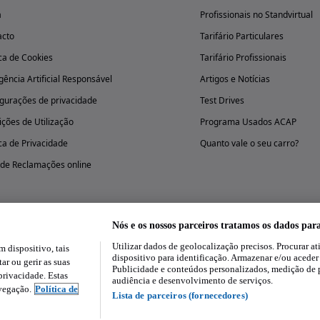
a
Profissionais no Standvirtual
acto
Tarifário Particulares
ica de Cookies
Tarifário Profissionais
igência Artificial Responsável
Artigos e Notícias
gurações de privacidade
Test Drives
ções de Utilização
Programa Usados ACAP
ica de Privacidade
Quanto vale o seu carro?
 de Reclamações online
Nós e os nossos parceiros tratamos os dados par
Utilizar dados de geolocalização precisos. Procurar at
dispositivo, tais
Experimenta a aplicação
dispositivo para identificação. Armazenar e/ou aceder
ar ou gerir as suas
Publicidade e conteúdos personalizados, medição de 
rivacidade. Estas
audiência e desenvolvimento de serviços.
avegação.
Política de
Lista de parceiros (fornecedores)