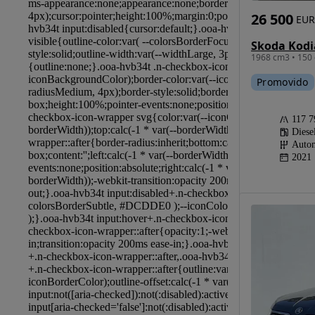
26 500
EUR
Skoda Kodi
1968 cm3 • 150 
Promovido
117 
Diese
Autom
2021