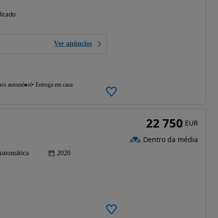
licado
Ver anúncios
uro automóvel
Entrega em casa
22 750
EUR
Dentro da média
Automática
2020