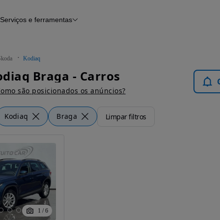
Serviços e ferramentas
Financiamento
Avaliar o meu carro
iamento
Serviço de check-up
Histórico do veículo
Skoda
Kodiaq
Notícias e artigos
diaq Braga - Carros
omo são posicionados os anúncios?
Kodiaq
Braga
Limpar filtros
1
/
6