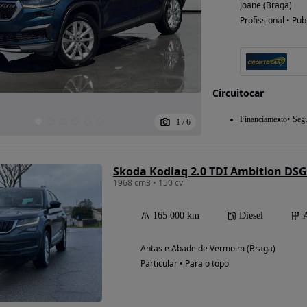
Joane (Braga)
Profissional • Pub
Possibilidade de
financiamento
Circuitocar
Financiamento
Seg
1
/
6
Skoda Kodiaq 2.0 TDI Ambition DSG
1968 cm3 • 150 cv
165 000 km
Diesel
Antas e Abade de Vermoim (Braga)
Particular • Para o topo