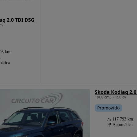
aq 2.0 TDI DSG
cv
793 km
l
ática
Skoda Kodiaq 2.0
1968 cm3 • 150 cv
Promovido
117 793 km
Automática