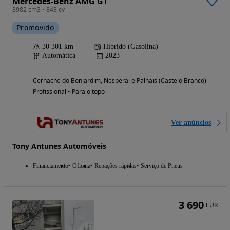
Mercedes-Benz AMG GT
3982 cm3 • 843 cv
Promovido
30 301 km
Híbrido (Gasolina)
Automática
2023
Cernache do Bonjardim, Nesperal e Palhais (Castelo Branco)
Profissional • Para o topo
Ver anúncios
Tony Antunes Automóveis
Financiamento
Oficina
Repações rápidas
Serviço de Pneus
3 690
EUR