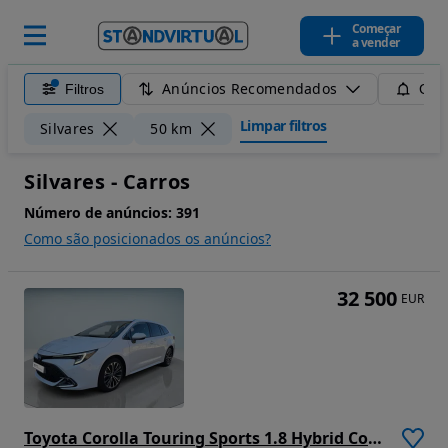
Começar
a vender
Anúncios Recomendados
Filtros
Guar
Limpar filtros
Silvares
50 km
Silvares - Carros
Número de anúncios:
391
Como são posicionados os anúncios?
32 500
EUR
Toyota Corolla Touring Sports 1.8 Hybrid Comfort Plus