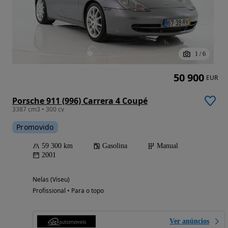
1
/
6
50 900
EUR
Porsche 911 (996) Carrera 4 Coupé
3387 cm3 • 300 cv
Promovido
59 300 km
Gasolina
Manual
2001
Nelas (Viseu)
Profissional • Para o topo
Ver anúncios