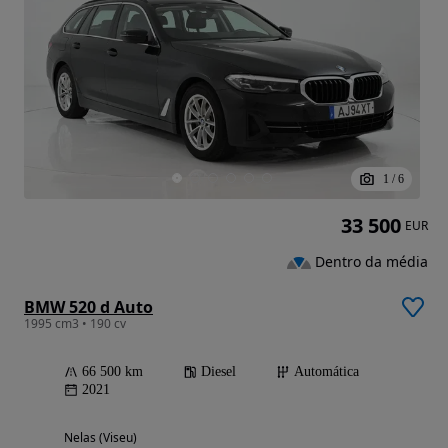
1
/
6
33 500
EUR
Dentro da média
BMW 520 d Auto
1995 cm3 • 190 cv
66 500 km
Diesel
Automática
2021
Nelas (Viseu)