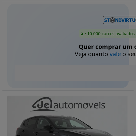
~10 000 carros avaliados
Quer comprar um c
Veja quanto
vale
o seu