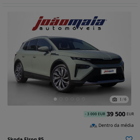
1
/
6
39 500
-
3 000 EUR
EUR
Dentro da média
Skoda Elroq 85