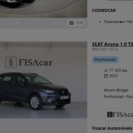
COSMOCAR
Financiamento
Ofic
1
/
6
SEAT Arona 1.0 TS
999 cm3 • 95 cv
Promovido
77 163 km
2023
Moure (Braga)
Profissional • Par
Fisacar Automóveis