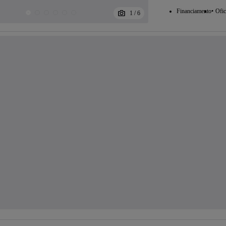
Financiamento
Ofic
1
/
6