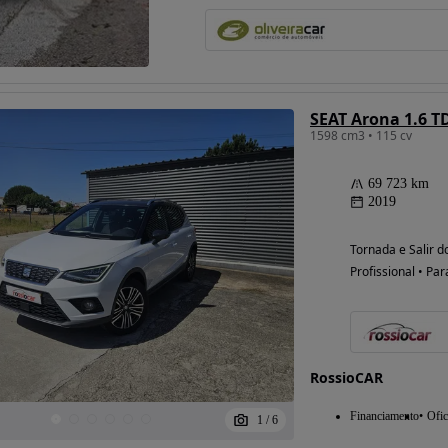
SEAT Arona 1.6 TD
1598 cm3 • 115 cv
69 723 km
2019
Tornada e Salir do
Profissional • Par
RossioCAR
Financiamento
Ofic
1
/
6