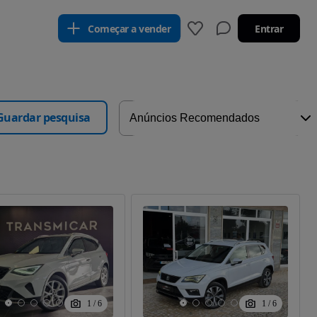
Começar a vender
Entrar
Guardar pesquisa
1
/
6
1
/
6