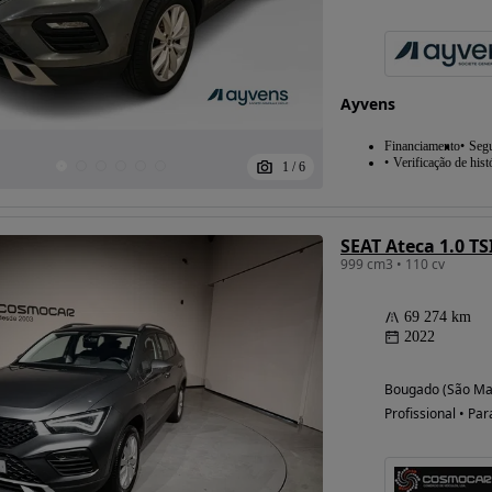
Ayvens
Financiamento
Seg
Verificação de hist
1
/
6
SEAT Ateca 1.0 TSI
999 cm3 • 110 cv
69 274 km
2022
Bougado (São Mar
Profissional • Par