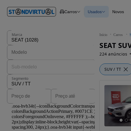
O nº 1
Carros
Usados
Novos
em
Carros
Carros
Comerciais
Todos os carros
Motos
Carros elétricos
Barcos
Carros com financ
Autocaravanas
Novos
Marca
Início
Carros
Pesados
SEAT SUV
224 anúncios
SUV / TT
Segmento