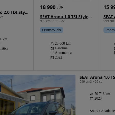
18 990
15 9
EUR
SEAT Tarraco 2.0 TDI Style DSG
SEAT Arona 1.0 TSI Style DSG
SEAT 
cv
999 cm3 • 110 cv
999 cm3
Promovido
Prom
61 km
25 000 km
l
Gasolina
ática
Automática
2022
SEAT Arona 1.0 TS
999 cm3 • 95 cv
70 716 km
2023
Antas e Abade d