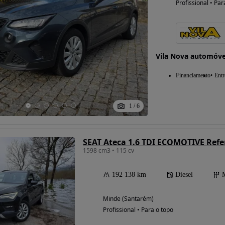
Profissional • Par
Possibilidade de
financiamento
Vila Nova automóve
Financiamento
Entr
1
/
6
SEAT Ateca 1.6 TDI ECOMOTIVE Refe
1598 cm3 • 115 cv
192 138 km
Diesel
Minde (Santarém)
Profissional • Para o topo