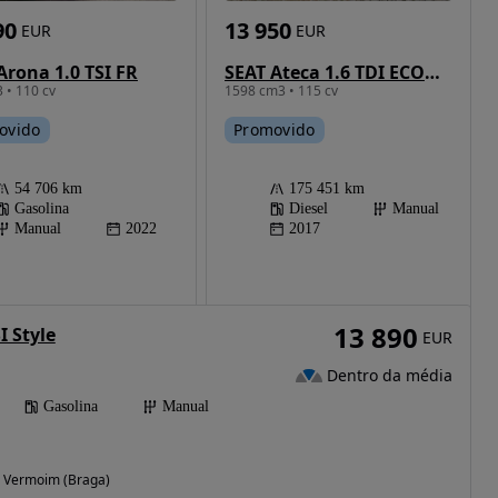
90
13 950
EUR
EUR
Arona 1.0 TSI FR
SEAT Ateca 1.6 TDI ECOMOTIVE Reference
 • 110 cv
1598 cm3 • 115 cv
ovido
Promovido
54 706 km
175 451 km
Gasolina
Diesel
Manual
Manual
2022
2017
13 890
I Style
EUR
Dentro da média
Gasolina
Manual
e Vermoim (Braga)