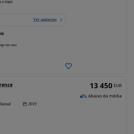
a o topo
Ver anúncios
is
ega em casa
13 450
rence
EUR
Abaixo da média
Manual
2019