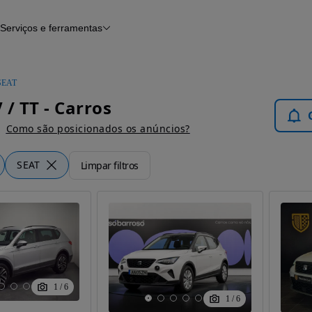
Serviços e ferramentas
Financiamento
Avaliar o meu carro
iamento
Serviço de check-up
Histórico do veículo
SEAT
Notícias e artigos
 / TT - Carros
Como são posicionados os anúncios?
SEAT
Limpar filtros
1
/
6
1
/
6