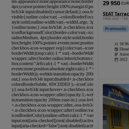
29 950
EUR
1968 cm3 • 150 
Promovido
58 9
Diese
Autom
2022