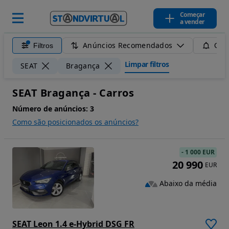
Começar
a vender
Anúncios Recomendados
Filtros
Guar
Limpar filtros
SEAT
Bragança
SEAT Bragança - Carros
Número de anúncios:
3
Como são posicionados os anúncios?
-
1 000 EUR
20 990
EUR
Abaixo da média
SEAT Leon 1.4 e-Hybrid DSG FR