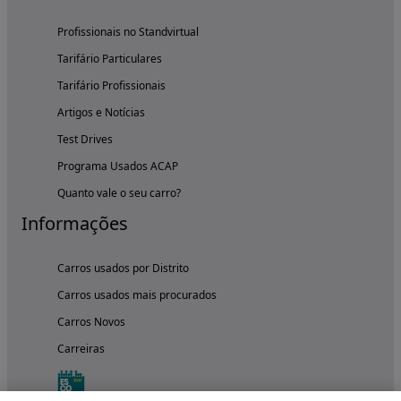
Profissionais no Standvirtual
Tarifário Particulares
Tarifário Profissionais
Artigos e Notícias
Test Drives
Programa Usados ACAP
Quanto vale o seu carro?
Informações
Carros usados por Distrito
Carros usados mais procurados
Carros Novos
Carreiras