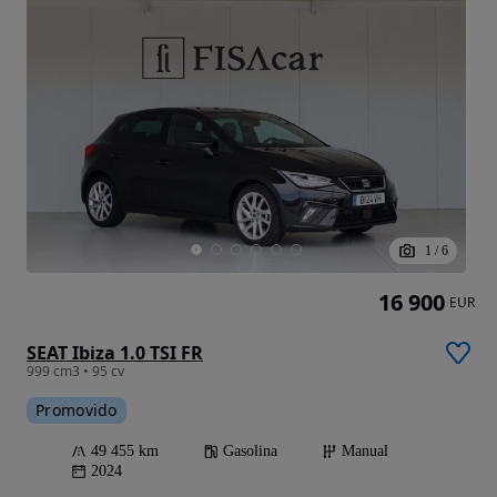
1
/
6
16 900
EUR
SEAT Ibiza 1.0 TSI FR
999 cm3 • 95 cv
Promovido
49 455 km
Gasolina
Manual
2024