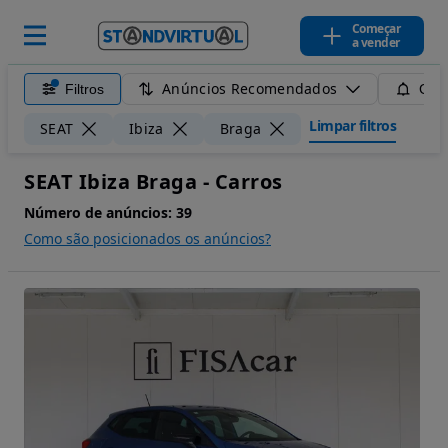
Começar
a vender
Anúncios Recomendados
Filtros
Guar
Limpar filtros
SEAT
Ibiza
Braga
SEAT Ibiza Braga - Carros
Número de anúncios:
39
Como são posicionados os anúncios?