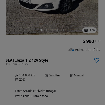
1
/
6
5 990
EUR
Acima da média
SEAT Ibiza 1.2 12V Style
1198 cm3 • 70 cv
184 000 km
Gasolina
Manual
2011
Fonte Arcada e Oliveira (Braga)
Profissional • Para o topo