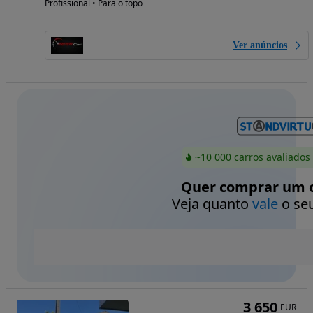
Profissional • Para o topo
Ver anúncios
~10 000 carros avaliados
Quer comprar um c
Veja quanto
vale
o seu
3 650
EUR