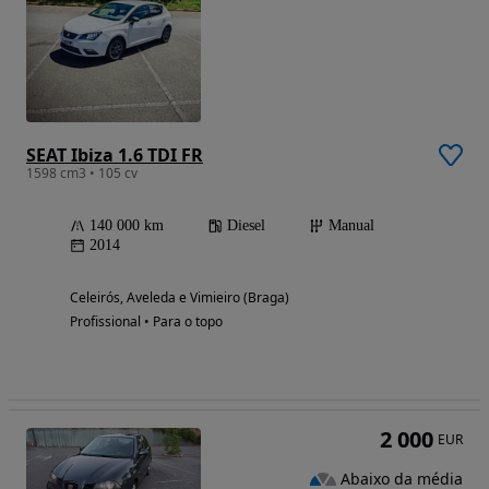
SEAT Ibiza 1.6 TDI FR
1598 cm3 • 105 cv
140 000 km
Diesel
Manual
2014
Celeirós, Aveleda e Vimieiro (Braga)
Profissional • Para o topo
2 000
EUR
Abaixo da média