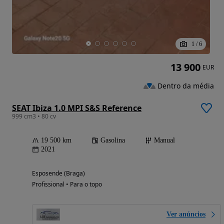
1
/
6
13 900
EUR
Dentro da média
SEAT Ibiza 1.0 MPI S&S Reference
999 cm3 • 80 cv
19 500 km
Gasolina
Manual
2021
Esposende (Braga)
Profissional • Para o topo
Ver anúncios