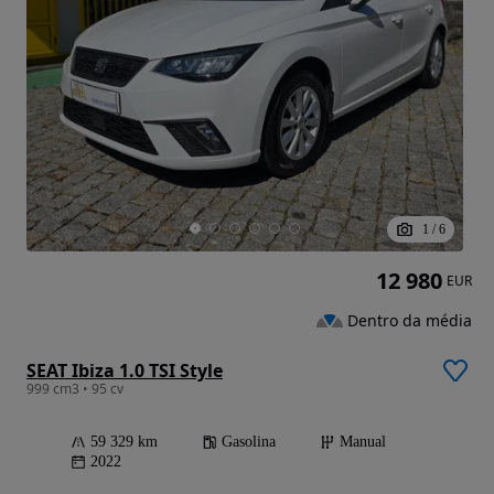
1
/
6
12 980
EUR
Dentro da média
SEAT Ibiza 1.0 TSI Style
999 cm3 • 95 cv
59 329 km
Gasolina
Manual
2022