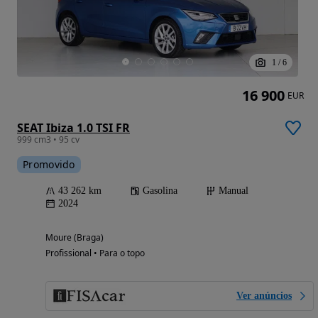
1
/
6
16 900
EUR
SEAT Ibiza 1.0 TSI FR
999 cm3 • 95 cv
Promovido
43 262 km
Gasolina
Manual
2024
Moure (Braga)
Profissional • Para o topo
Ver anúncios