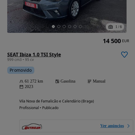
1
/
6
14 500
EUR
SEAT Ibiza 1.0 TSI Style
999 cm3 • 95 cv
Promovido
61 272 km
Gasolina
Manual
2023
Vila Nova de Famalicão e Calendário (Braga)
Profissional • Publicado
Ver anúncios