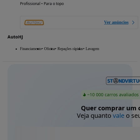
Profissional • Para o topo
Ver anúncios
AutoHJ
Financiamento
Oficina
Repações rápidas
Lavagem
~10 000 carros avaliados
Quer comprar um c
Veja quanto
vale
o seu