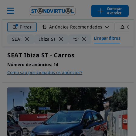
Começar
a vender
Anúncios Recomendados
Filtros
Guar
Limpar filtros
SEAT
Ibiza ST
"5"
SEAT Ibiza ST - Carros
Número de anúncios:
14
Como são posicionados os anúncios?