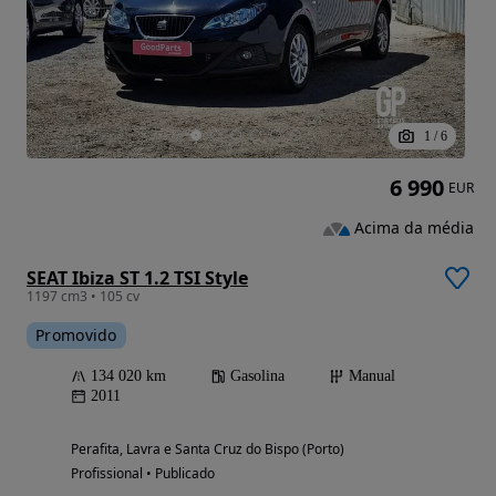
1
/
6
6 990
EUR
Acima da média
SEAT Ibiza ST 1.2 TSI Style
1197 cm3 • 105 cv
Promovido
134 020 km
Gasolina
Manual
2011
Perafita, Lavra e Santa Cruz do Bispo (Porto)
Profissional • Publicado