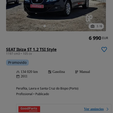
1
/
6
6 990
EUR
SEAT Ibiza ST 1.2 TSI Style
1197 cm3 • 105 cv
Promovido
134 020 km
Gasolina
Manual
2011
Perafita, Lavra e Santa Cruz do Bispo (Porto)
Profissional • Publicado
Ver anúncios