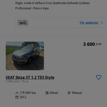
Algés, Linda-A-Velha e Cruz Quebrada-Dafundo (Lisboa)
Profissional • Para o topo
Ver anúncios
3 600
EUR
SEAT Ibiza ST 1.2 TDI Style
1199 cm3 • 75 cv
178 000 km
Diesel
Manual
2012