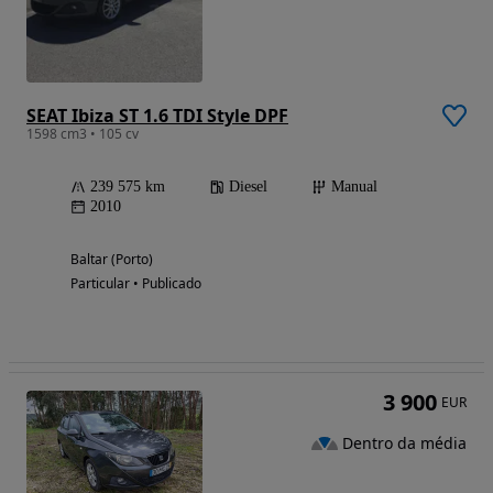
SEAT Ibiza ST 1.6 TDI Style DPF
1598 cm3 • 105 cv
239 575 km
Diesel
Manual
2010
Baltar (Porto)
Particular • Publicado
3 900
EUR
Dentro da média