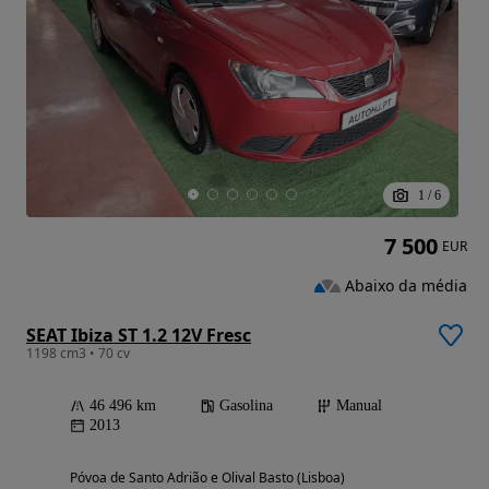
1
/
6
7 500
EUR
Abaixo da média
SEAT Ibiza ST 1.2 12V Fresc
1198 cm3 • 70 cv
46 496 km
Gasolina
Manual
2013
Póvoa de Santo Adrião e Olival Basto (Lisboa)