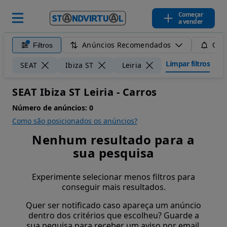
Começar
a vender
Anúncios Recomendados
Filtros
Guar
Limpar filtros
SEAT
Ibiza ST
Leiria
SEAT Ibiza ST Leiria - Carros
Número de anúncios:
0
Como são posicionados os anúncios?
Nenhum resultado para a
sua pesquisa
Experimente selecionar menos filtros para
conseguir mais resultados.
Quer ser notificado caso apareça um anúncio
dentro dos critérios que escolheu? Guarde a
sua pequisa para receber um aviso por email.