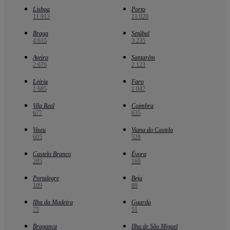
Lisboa
Porto
11 913
11 020
Braga
Setúbal
4 615
3 235
Aveiro
Santarém
2 676
2 123
Leiria
Faro
1 685
1 047
Vila Real
Coimbra
677
635
Viseu
Viana do Castelo
605
528
Castelo Branco
Évora
285
169
Portalegre
Beja
109
89
Ilha da Madeira
Guarda
75
51
Bragança
Ilha de São Miguel