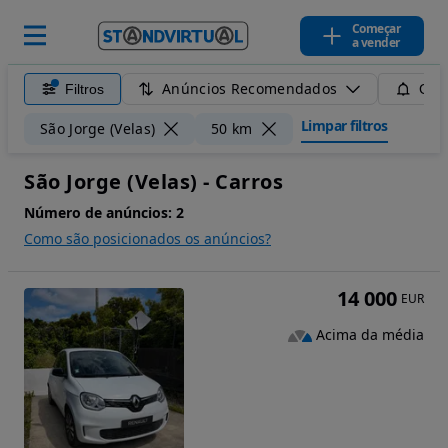
Começar
a vender
Anúncios Recomendados
Filtros
Guar
Limpar filtros
São Jorge (Velas)
50 km
São Jorge (Velas) - Carros
Número de anúncios:
2
Como são posicionados os anúncios?
14 000
EUR
Acima da média