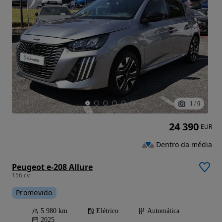
1
/
6
24 390
EUR
Dentro da média
Peugeot e-208 Allure
156 cv
Promovido
5 980 km
Elétrico
Automática
2025