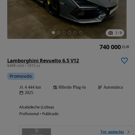
1
/
6
740 000
EUR
Lamborghini Revuelto 6.5 V12
6498 cm3 • 1015 cv
Promovido
4 444 km
Híbrido Plug-In
Automática
2025
Alcabideche (Lisboa)
Profissional • Publicado
Ver anúncios