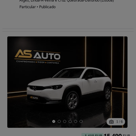
Algés, Linda-A-Velha e Cruz Quebrada-Dafundo (Lisboa)
Particular • Publicado
1
/
6
15 490
-
1 410 EUR
EUR