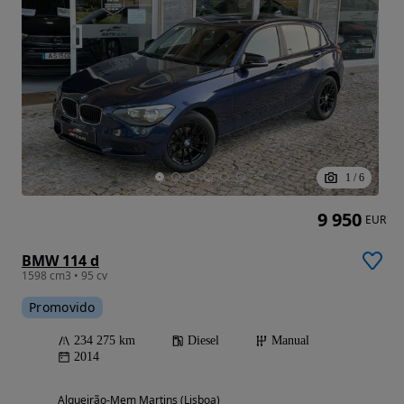
1
/
6
9 950
EUR
BMW 114 d
1598 cm3 • 95 cv
Promovido
234 275 km
Diesel
Manual
2014
Algueirão-Mem Martins (Lisboa)