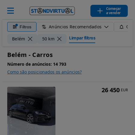
Começar
a vender
Anúncios Recomendados
Filtros
Guar
Limpar filtros
Belém
50 km
Belém - Carros
Número de anúncios:
14 793
Como são posicionados os anúncios?
26 450
EUR