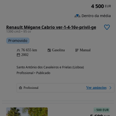
4 500
EUR
Dentro da média
Renault Mégane Cabrio ver-1-4-16v-privil-ge
1390 cm3 • 95 cv
Promovido
76 655 km
Gasolina
Manual
2002
Santo António dos Cavaleiros e Frielas (Lisboa)
Profissional • Publicado
Ver anúncios
Profissional
-
500 EUR