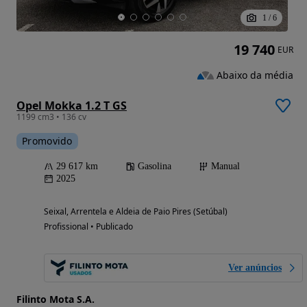
1
/
6
19 740
EUR
Abaixo da média
Opel Mokka 1.2 T GS
1199 cm3 • 136 cv
Promovido
29 617 km
Gasolina
Manual
2025
Seixal, Arrentela e Aldeia de Paio Pires (Setúbal)
Profissional • Publicado
Ver anúncios
Filinto Mota S.A.