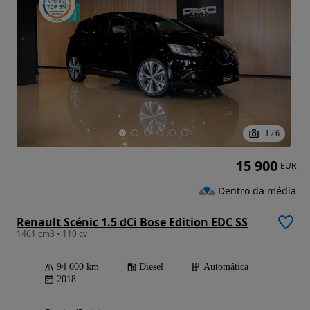
1
/
6
15 900
EUR
Dentro da média
Renault Scénic 1.5 dCi Bose Edition EDC SS
1461 cm3 • 110 cv
94 000 km
Diesel
Automática
2018