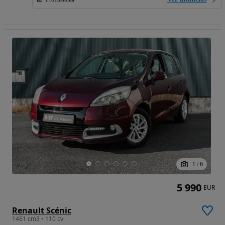
1
/
6
5 990
EUR
Renault Scénic
1461 cm3 • 110 cv