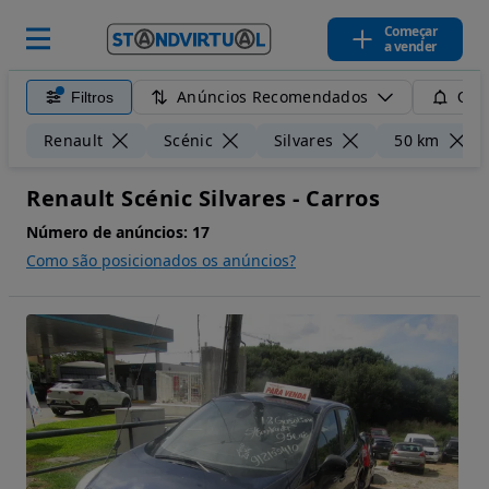
Começar
a vender
Anúncios Recomendados
Filtros
Guar
Renault
Scénic
Silvares
50 km
Renault Scénic Silvares - Carros
Número de anúncios:
17
Como são posicionados os anúncios?