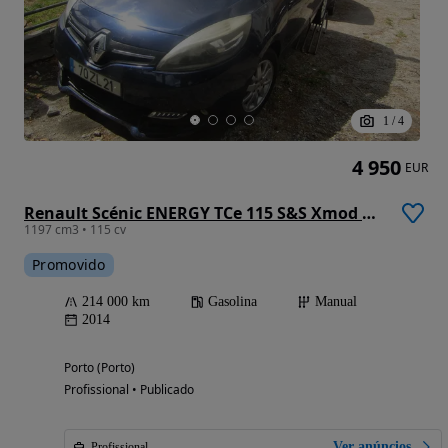
1
/
4
4 950
EUR
Renault Scénic ENERGY TCe 115 S&S Xmod Bose Edition
1197 cm3 • 115 cv
Promovido
214 000 km
Gasolina
Manual
2014
Porto (Porto)
Profissional • Publicado
Ver anúncios
Profissional