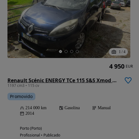
1
/
4
4 950
EUR
Renault Scénic ENERGY TCe 115 S&S Xmod Bose Edition
1197 cm3 • 115 cv
Promovido
214 000 km
Gasolina
Manual
2014
Porto (Porto)
Profissional • Publicado