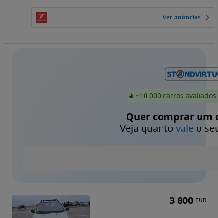
Ver anúncios
~10 000 carros avaliados
Quer comprar um c
Veja quanto
vale
o seu
3 800
EUR