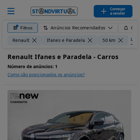
Começar
a vender
Anúncios Recomendados
Filtros
Guar
Limp
Renault
Ifanes e Paradela
50 km
Renault Ifanes e Paradela - Carros
Número de anúncios:
1
Como são posicionados os anúncios?