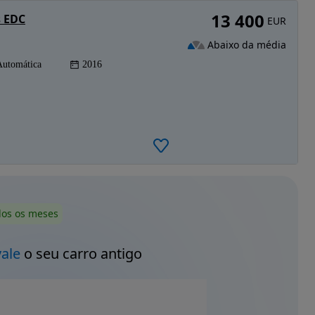
13 400
s EDC
EUR
Abaixo da média
Automática
2016
dos os meses
vale
o seu carro antigo