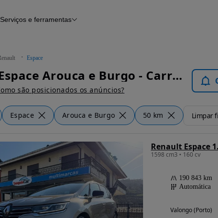
Serviços e ferramentas
Financiamento
Avaliar o meu carro
iamento
Serviço de check-up
Histórico do veículo
Renault
Espace
Notícias e artigos
Renault Espace Arouca e Burgo - Carros
omo são posicionados os anúncios?
Espace
Arouca e Burgo
50 km
Limpar fi
Renault Espace 1.
1598 cm3 • 160 cv
190 843 km
Automática
Valongo (Porto)