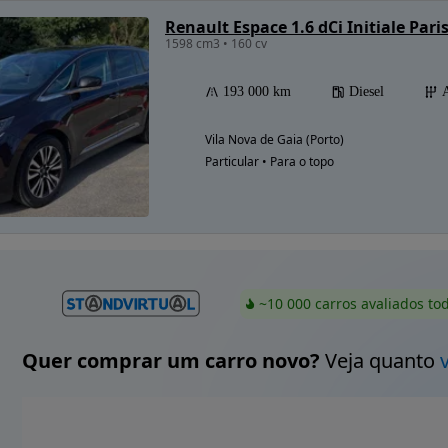
Renault Espace 1.6 dCi Initiale Pari
1598 cm3 • 160 cv
Possibilidade de
193 000 km
Diesel
financiamento
Vila Nova de Gaia (Porto)
Particular • Para o topo
~10 000 carros avaliados to
Quer comprar um carro novo?
Veja quanto