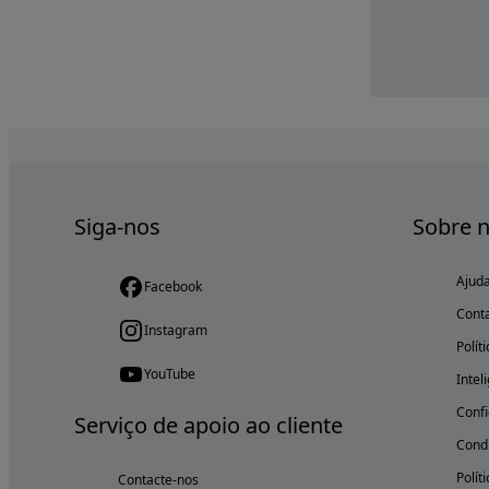
Siga-nos
Sobre 
Ajud
Facebook
Cont
Instagram
Polít
YouTube
Intel
Confi
Serviço de apoio ao cliente
Condi
Polít
Contacte-nos