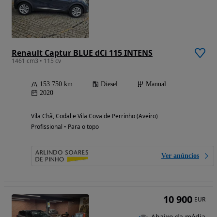
Renault Captur BLUE dCi 115 INTENS
1461 cm3 • 115 cv
153 750 km
Diesel
Manual
2020
Vila Chã, Codal e Vila Cova de Perrinho (Aveiro)
Profissional • Para o topo
Ver anúncios
10 900
EUR
Abaixo da média