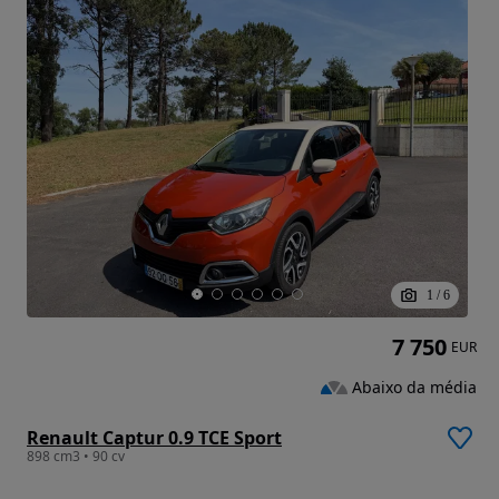
1
/
6
7 750
EUR
Abaixo da média
Renault Captur 0.9 TCE Sport
898 cm3 • 90 cv