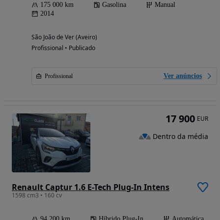
175 000 km
Gasolina
Manual
2014
São João de Ver (Aveiro)
Profissional • Publicado
Ver anúncios
Profissional
17 900
EUR
Dentro da média
Renault Captur 1.6 E-Tech Plug-In Intens
1598 cm3 • 160 cv
94 200 km
Híbrido Plug-In
Automática