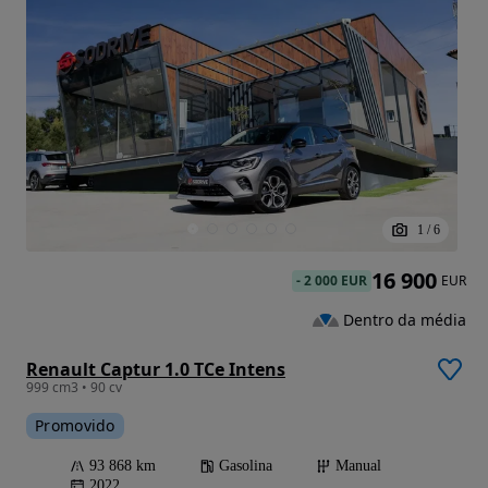
1
/
6
16 900
-
2 000 EUR
EUR
Dentro da média
Renault Captur 1.0 TCe Intens
999 cm3 • 90 cv
Promovido
93 868 km
Gasolina
Manual
2022