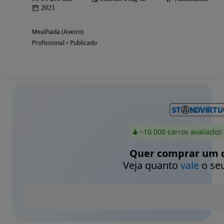
2021
Mealhada (Aveiro)
Profissional • Publicado
~10 000 carros avaliados
Quer comprar um c
Veja quanto
vale
o seu