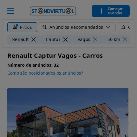
Começar
a vender
Anúncios Recomendados
Filtros
Guar
L
Renault
Captur
Vagos
50 km
Renault Captur Vagos - Carros
Número de anúncios:
32
Como são posicionados os anúncios?