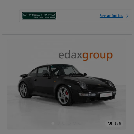
Ver anúncios
1
/
6