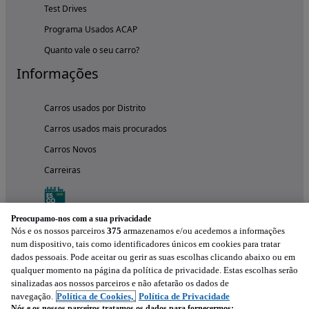
Test Drives
Programa Usados ACAP
Quanto vale o seu carro?
Informações
Carros usados por Distrito
Carros usados mais procurados
Carros Novos
Carreiras
Preocupamo-nos com a sua privacidade
Nós e os nossos parceiros
375
armazenamos e/ou acedemos a informações
num dispositivo, tais como identificadores únicos em cookies para tratar
dados pessoais. Pode aceitar ou gerir as suas escolhas clicando abaixo ou em
qualquer momento na página da política de privacidade. Estas escolhas serão
sinalizadas aos nossos parceiros e não afetarão os dados de
navegação.
Política de Cookies,
Política de Privacidade
Nós e os nossos parceiros tratamos os dados para fornecermos: