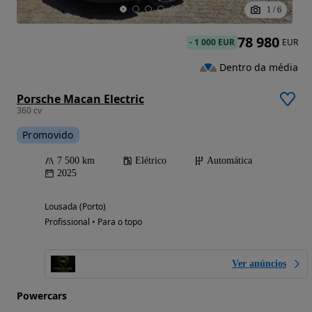
1
/
6
78 980
-
1 000 EUR
EUR
Dentro da média
Porsche Macan Electric
360 cv
Promovido
7 500 km
Elétrico
Automática
2025
Lousada (Porto)
Profissional • Para o topo
Ver anúncios
Powercars