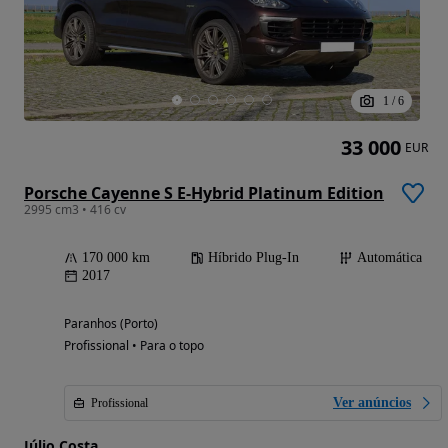
1
/
6
33 000
EUR
Porsche Cayenne S E-Hybrid Platinum Edition
2995 cm3 • 416 cv
170 000 km
Híbrido Plug-In
Automática
2017
Paranhos (Porto)
Profissional • Para o topo
Ver anúncios
Profissional
Júlio Costa