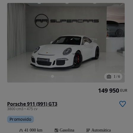
1
/
6
149 950
EUR
Porsche 911 (991) GT3
3800 cm3 • 475 cv
Promovido
41 000 km
Gasolina
Automática