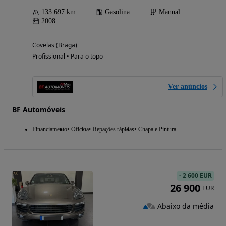
133 697 km
Gasolina
Manual
2008
Covelas (Braga)
Profissional • Para o topo
Ver anúncios
BF Automóveis
Financiamento
Oficina
Repações rápidas
Chapa e Pintura
-
2 600 EUR
26 900
EUR
Abaixo da média