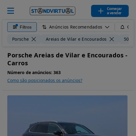
Começar
a vender
Anúncios Recomendados
Filtros
Guar
Porsche
Areias de Vilar e Encourados
50 k
Porsche Areias de Vilar e Encourados -
Carros
Número de anúncios:
363
Como são posicionados os anúncios?