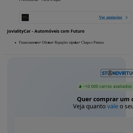
Ver anúncios
JovialityCar - Automóveis com Futuro
Financiamento
Oficina
Repações rápidas
Chapa e Pintura
~10 000 carros avaliados
Quer comprar um c
Veja quanto
vale
o seu