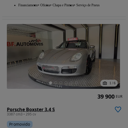
Financiamento
Oficina
Chapa e Pintura
Serviço de Pneus
1
/
6
39 900
EUR
Porsche Boxster 3.4 S
3387 cm3 • 295 cv
Promovido