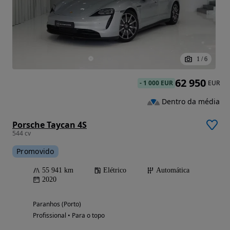
1
/
6
62 950
-
1 000 EUR
EUR
Dentro da média
Porsche Taycan 4S
544 cv
Promovido
55 941 km
Elétrico
Automática
2020
Paranhos (Porto)
Profissional • Para o topo