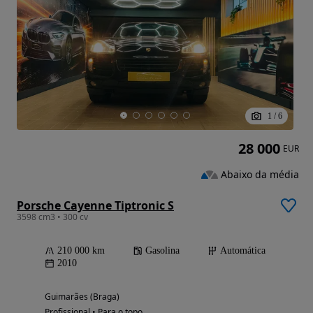
1
/
6
28 000
EUR
Abaixo da média
Porsche Cayenne Tiptronic S
3598 cm3 • 300 cv
210 000 km
Gasolina
Automática
2010
Guimarães (Braga)
Profissional • Para o topo