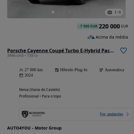
1
/
6
220 000
-
7 500 EUR
EUR
Acima da média
Porsche Cayenne Coupé Turbo E-Hybrid Pacote GT
3996 cm3 • 739 cv
27 000 km
Híbrido Plug-In
Automática
2024
Neiva (Viana do Castelo)
Profissional • Para o topo
Ver anúncios
AUTO4YOU - Motor Group