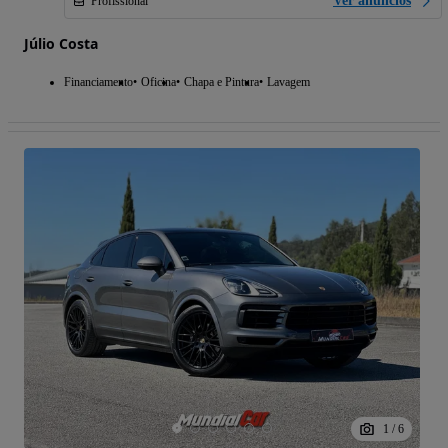
Ver anúncios
Profissional
Júlio Costa
Financiamento
Oficina
Chapa e Pintura
Lavagem
1
/
6