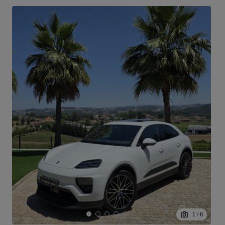
1
/
6