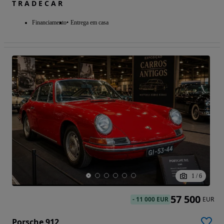
T R A D E C A R
Financiamento
Entrega em casa
1
/
6
57 500
-
11 000 EUR
EUR
Porsche 912