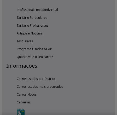
Profissionais no Standvirtual
Tarifário Particulares
Tarifário Profissionais
Artigos e Notícias
Test Drives
Programa Usados ACAP
Quanto vale o seu carro?
Informações
Carros usados por Distrito
Carros usados mais procurados
Carros Novos
Carreiras