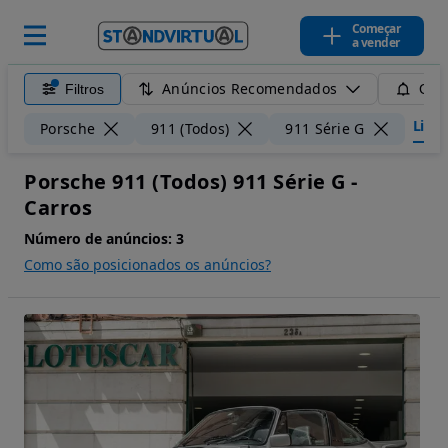
Começar
a vender
Anúncios Recomendados
Filtros
Guar
Limpa
Porsche
911 (Todos)
911 Série G
Porsche 911 (Todos) 911 Série G -
Carros
Número de anúncios:
3
Como são posicionados os anúncios?