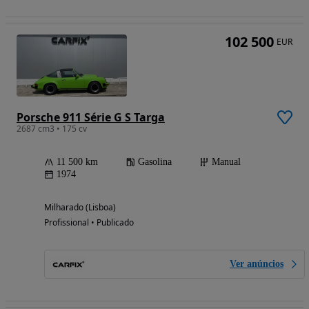
102 500
EUR
Porsche 911 Série G S Targa
2687 cm3 • 175 cv
11 500 km
Gasolina
Manual
1974
Milharado (Lisboa)
Profissional • Publicado
Ver anúncios