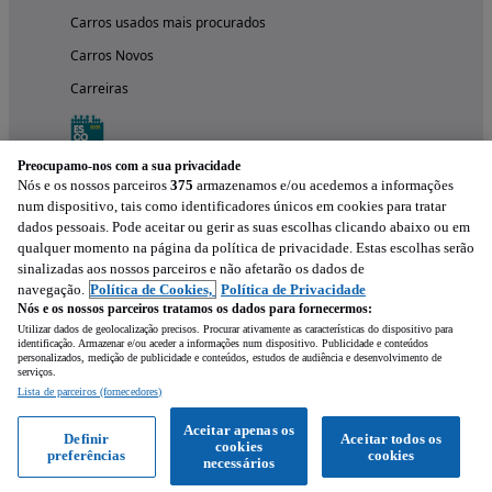
Carros usados mais procurados
Carros Novos
Carreiras
Preocupamo-nos com a sua privacidade
Nós e os nossos parceiros
375
armazenamos e/ou acedemos a informações
num dispositivo, tais como identificadores únicos em cookies para tratar
dados pessoais. Pode aceitar ou gerir as suas escolhas clicando abaixo ou em
qualquer momento na página da política de privacidade. Estas escolhas serão
sinalizadas aos nossos parceiros e não afetarão os dados de
navegação.
Política de Cookies,
Política de Privacidade
Nós e os nossos parceiros tratamos os dados para fornecermos:
Experimenta a aplicação
Utilizar dados de geolocalização precisos. Procurar ativamente as características do dispositivo para
identificação. Armazenar e/ou aceder a informações num dispositivo. Publicidade e conteúdos
personalizados, medição de publicidade e conteúdos, estudos de audiência e desenvolvimento de
serviços.
Lista de parceiros (fornecedores)
Aceitar apenas os
Definir
Aceitar todos os
cookies
preferências
cookies
necessários