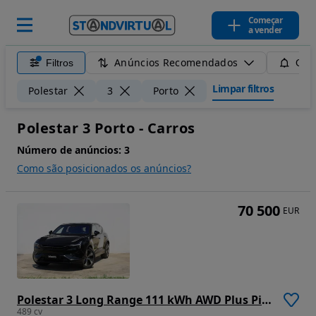
Começar
a vender
Anúncios Recomendados
Filtros
Guar
Limpar filtros
Polestar
3
Porto
Polestar 3 Porto - Carros
Número de anúncios:
3
Como são posicionados os anúncios?
70 500
EUR
Polestar 3 Long Range 111 kWh AWD Plus Pilot
489 cv