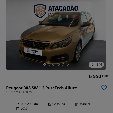
1
/
6
6 550
EUR
Peugeot 308 SW 1.2 PureTech Allure
1199 cm3 • 130 cv
207 295 km
Gasolina
Manual
2018