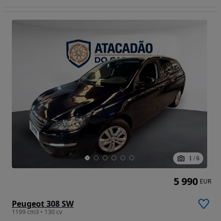
1
/
6
5 990
EUR
Peugeot 308 SW
1199 cm3 • 130 cv