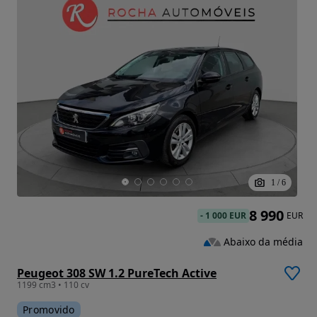
1
/
6
8 990
-
1 000 EUR
EUR
Abaixo da média
Peugeot 308 SW 1.2 PureTech Active
1199 cm3 • 110 cv
Promovido