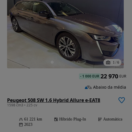
1
/
6
22 970
-
1 000 EUR
EUR
Abaixo da média
Peugeot 508 SW 1.6 Hybrid Allure e-EAT8
1598 cm3 • 225 cv
61 221 km
Híbrido Plug-In
Automática
2023