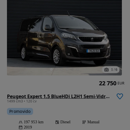
1
/
6
22 750
EUR
Peugeot Expert 1.5 BlueHDi L2H1 Semi-Vidrado
1499 cm3 • 120 cv
Promovido
197 953 km
Diesel
Manual
2019