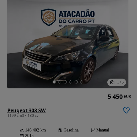
1
/
6
5 450
EUR
Peugeot 308 SW
1199 cm3 • 130 cv
146 402 km
Gasolina
Manual
2015