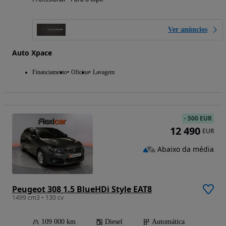
Ver anúncios
Auto Xpace
Financiamento
Oficina
Lavagem
-
500 EUR
12 490
EUR
Abaixo da média
Peugeot 308 1.5 BlueHDi Style EAT8
1499 cm3 • 130 cv
109 000 km
Diesel
Automática