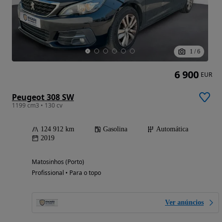
1
/
6
6 900
EUR
Peugeot 308 SW
1199 cm3 • 130 cv
124 912 km
Gasolina
Automática
2019
Matosinhos (Porto)
Profissional • Para o topo
Ver anúncios