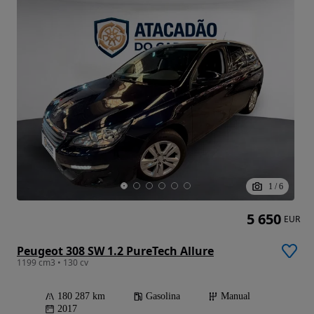
1
/
6
5 650
EUR
Peugeot 308 SW 1.2 PureTech Allure
1199 cm3 • 130 cv
180 287 km
Gasolina
Manual
2017