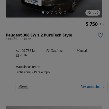
1
/
6
5 750
EUR
Peugeot 308 SW 1.2 PureTech Style
1199 cm3 • 110 cv
129 782 km
Gasolina
Manual
2016
Matosinhos (Porto)
Profissional • Para o topo
Ver anúncios