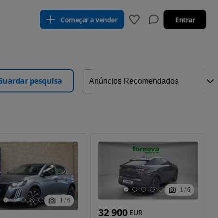
Começar a vender
Entrar
Guardar pesquisa
1
/
6
1
/
6
32 900
EUR