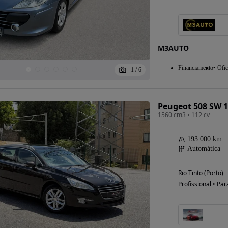
Possibilidade de
M3AUTO
financiamento
Financiamento
Ofic
1
/
6
Peugeot 508 SW 1
1560 cm3 • 112 cv
193 000 km
Automática
Rio Tinto (Porto)
Profissional • Par