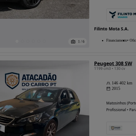
Filinto Mota S.A.
Financiamento
Ofic
1
/
6
Peugeot 308 SW
1199 cm3 • 130 cv
146 402 km
2015
Matosinhos (Port
Profissional • Par