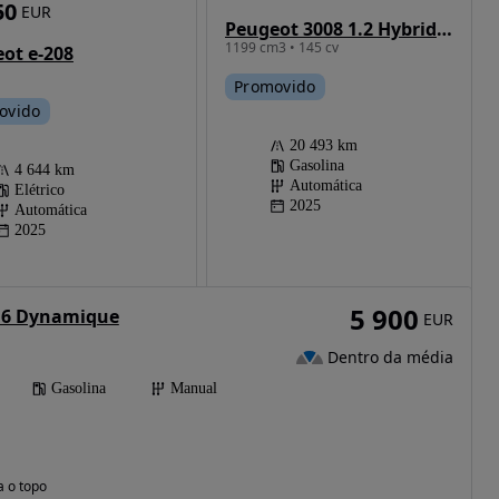
50
EUR
Peugeot 3008 1.2 Hybrid Allure e-DCS6
1199 cm3 • 145 cv
ot e-208
Promovido
ovido
20 493 km
Gasolina
4 644 km
Automática
Elétrico
2025
Automática
2025
5 900
1.6 Dynamique
EUR
Dentro da média
Gasolina
Manual
a o topo