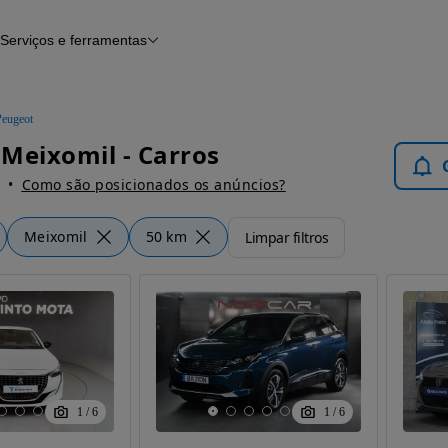
Serviços e ferramentas
Financiamento
Avaliar o meu carro
iamento
Serviço de check-up
Histórico do veículo
Peugeot
Notícias e artigos
Meixomil - Carros
Como são posicionados os anúncios?
Meixomil
50 km
Limpar filtros
1
/
6
1
/
6