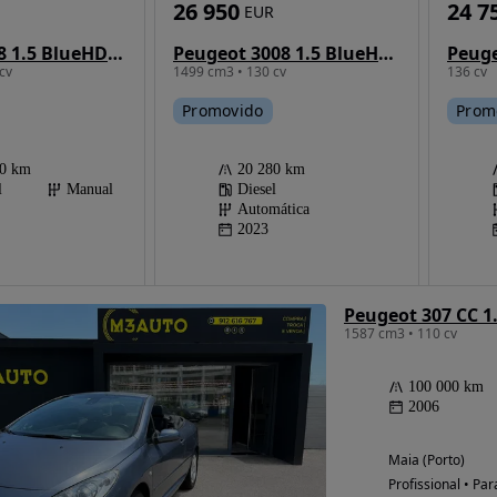
26 950
24 7
EUR
Peugeot 208 1.5 BlueHDi Active Pack
Peugeot 3008 1.5 BlueHDi Allure Pack EAT8
Peuge
cv
1499 cm3 • 130 cv
136 cv
Promovido
Prom
00 km
20 280 km
l
Manual
Diesel
Automática
2023
Peugeot 307 CC 
1587 cm3 • 110 cv
100 000 km
2006
Maia (Porto)
Profissional • Par