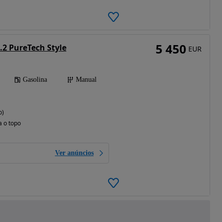
5 450
.2 PureTech Style
EUR
Gasolina
Manual
o)
a o topo
Ver anúncios