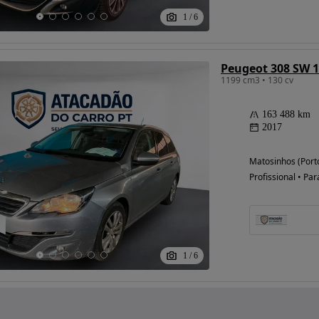
1
/
6
Peugeot 308 SW 1
1199 cm3 • 130 cv
163 488 km
2017
Matosinhos (Port
Profissional • Par
1
/
6