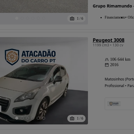
Grupo Rimamundo -
Financiamento
Ofic
1
/
6
Peugeot 3008
1199 cm3 • 130 cv
106 644 km
2016
Matosinhos (Port
Profissional • Par
1
/
6