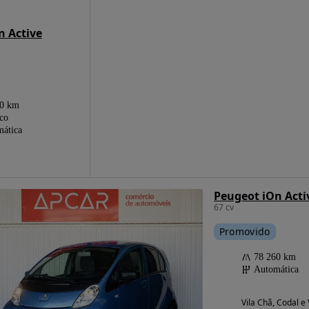
n Active
60 km
ico
ática
Peugeot iOn Acti
67 cv
Promovido
78 260 km
Automática
Vila Chã, Codal e