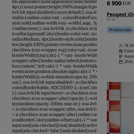
6 900
EUR
Peugeot iO
67 cv
Promovido
78 2
Elétr
Autom
2016