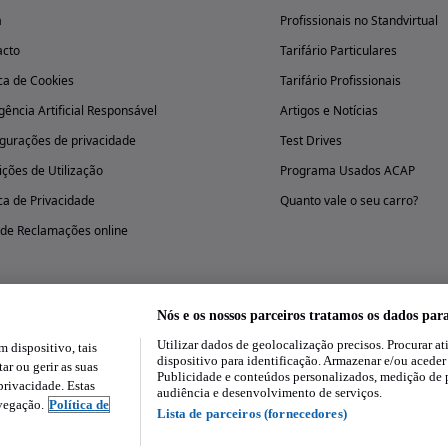
a
Profissionais no Standvirtual
acto
Tarifário Particulares
ica de Cookies
Tarifário Profissionais
igência Artificial Responsável
Artigos e Notícias
gurações de privacidade
Test Drives
ções de Utilização
Programa Usados ACAP
ica de Privacidade
Quanto vale o seu carro?
 de Reclamações online
Nós e os nossos parceiros tratamos os dados par
Utilizar dados de geolocalização precisos. Procurar at
dispositivo, tais
Experimenta a aplicação
dispositivo para identificação. Armazenar e/ou aceder
ar ou gerir as suas
Publicidade e conteúdos personalizados, medição de 
rivacidade. Estas
audiência e desenvolvimento de serviços.
avegação.
Política de
Lista de parceiros (fornecedores)