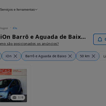
Serviços e ferramentas
Financiamento
Avaliar o meu carro
iamento
Serviço de check-up
Histórico do veículo
Peugeot
iOn
Notícias e artigos
Peugeot iOn Barrô e Aguada de Baixo - Carros
mo são posicionados os anúncios?
iOn
Barrô e Aguada de Baixo
50 km
L
1
/
6