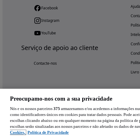
Ajud
Facebook
Cont
Instagram
Polít
YouTube
Intel
Confi
Serviço de apoio ao cliente
Condi
Polít
Contacte-nos
Livro
Preocupamo-nos com a sua privacidade
Nós e os nossos parceiros
375
armazenamos e/ou acedemos a informações num 
como identificadores únicos em cookies para tratar dados pessoais. Pode aceit
escolhas clicando abaixo ou em qualquer momento na página da política de p
escolhas serão sinalizadas aos nossos parceiros e não afetarão os dados de n
Cookies,
Política de Privacidade