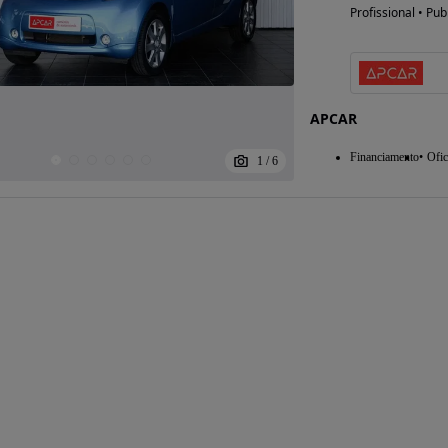
Profissional • Pub
Possibilidade de
financiamento
APCAR
Financiamento
Ofic
1
/
6