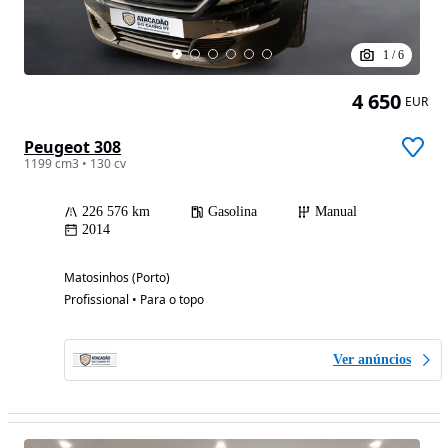
1
/
6
4 650
EUR
Peugeot 308
1199 cm3 • 130 cv
226 576 km
Gasolina
Manual
2014
Matosinhos (Porto)
Profissional • Para o topo
Ver anúncios