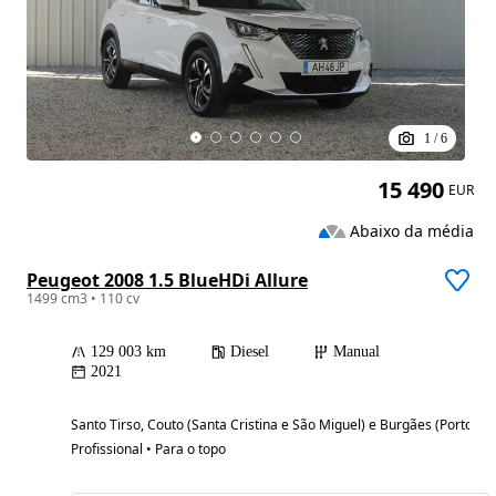
1
/
6
15 490
EUR
Abaixo da média
Peugeot 2008 1.5 BlueHDi Allure
1499 cm3 • 110 cv
129 003 km
Diesel
Manual
2021
Santo Tirso, Couto (Santa Cristina e São Miguel) e Burgães (Porto)
Profissional • Para o topo