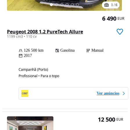
1
/
6
6 490
EUR
Peugeot 2008 1.2 PureTech Allure
1199 cm3 • 110 cv
126 500 km
Gasolina
Manual
2017
Campanhã (Porto)
Profissional • Para o topo
Ver anúncios
12 500
EUR