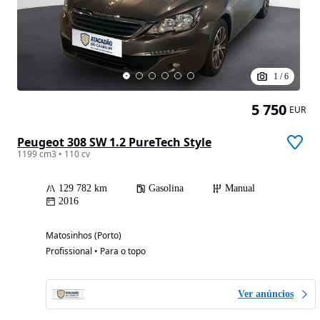
1
/
6
5 750
EUR
Peugeot 308 SW 1.2 PureTech Style
1199 cm3 • 110 cv
129 782 km
Gasolina
Manual
2016
Matosinhos (Porto)
Profissional • Para o topo
Ver anúncios