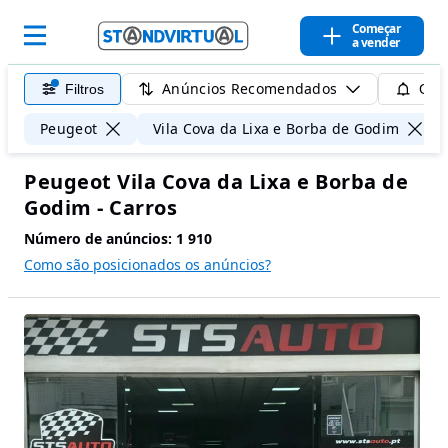
Começar
a vender
Anúncios Recomendados
Filtros
Guar
Peugeot
Vila Cova da Lixa e Borba de Godim
Peugeot Vila Cova da Lixa e Borba de
Godim - Carros
Número de anúncios:
1 910
Como são posicionados os anúncios?