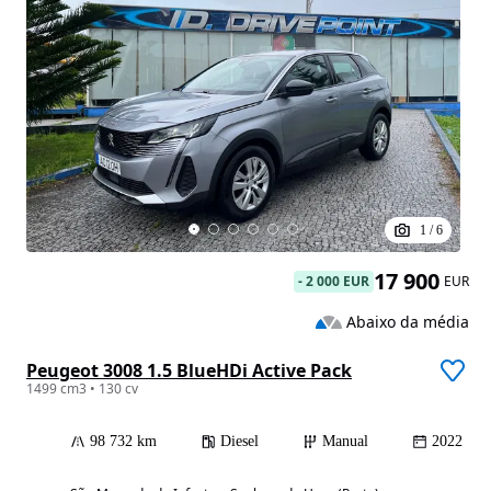
1
/
6
17 900
-
2 000 EUR
EUR
Abaixo da média
Peugeot 3008 1.5 BlueHDi Active Pack
1499 cm3 • 130 cv
98 732 km
Diesel
Manual
2022