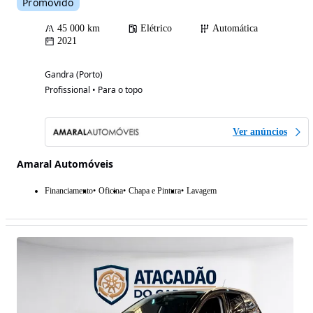
Promovido
45 000 km
Elétrico
Automática
2021
Gandra (Porto)
Profissional • Para o topo
Ver anúncios
Amaral Automóveis
Financiamento
Oficina
Chapa e Pintura
Lavagem