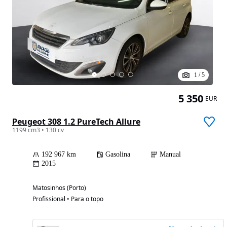
1
/
5
5 350
EUR
Peugeot 308 1.2 PureTech Allure
1199 cm3 • 130 cv
192 967 km
Gasolina
Manual
2015
Matosinhos (Porto)
Profissional • Para o topo