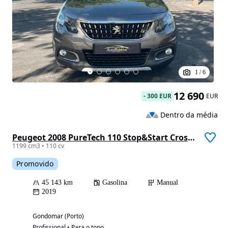
1
/
6
12 690
-
300 EUR
EUR
Dentro da média
Peugeot 2008 PureTech 110 Stop&Start Crossway
1199 cm3 • 110 cv
Promovido
45 143 km
Gasolina
Manual
2019
Gondomar (Porto)
Profissional • Para o topo