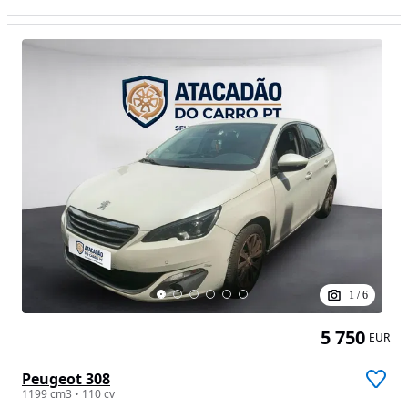
1
/
6
5 750
EUR
Peugeot 308
1199 cm3 • 110 cv