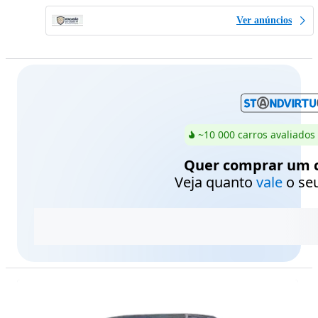
Ver anúncios
~10 000 carros avaliados
Quer comprar um c
Veja quanto
vale
o seu