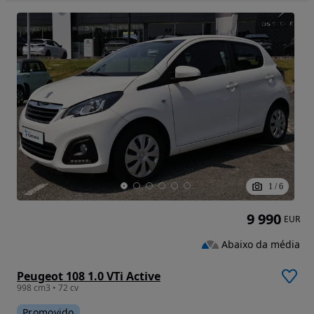
1
/
6
9 990
EUR
Abaixo da média
Peugeot 108 1.0 VTi Active
998 cm3 • 72 cv
Promovido