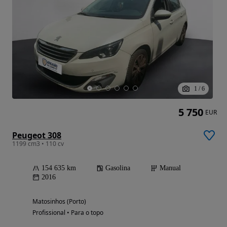
1
/
6
5 750
EUR
Peugeot 308
1199 cm3 • 110 cv
154 635 km
Gasolina
Manual
2016
Matosinhos (Porto)
Profissional • Para o topo