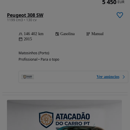
5 450
EUR
Peugeot 308 SW
1199 cm3 • 130 cv
146 402 km
Gasolina
Manual
2015
Matosinhos (Porto)
Profissional • Para o topo
Ver anúncios