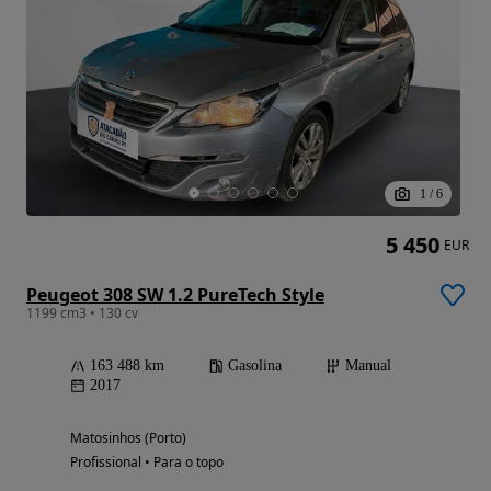
1
/
6
5 450
EUR
Peugeot 308 SW 1.2 PureTech Style
1199 cm3 • 130 cv
163 488 km
Gasolina
Manual
2017
Matosinhos (Porto)
Profissional • Para o topo