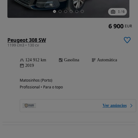
1
/
6
6 900
EUR
Peugeot 308 SW
1199 cm3 • 130 cv
124 912 km
Gasolina
Automática
2019
Matosinhos (Porto)
Profissional • Para o topo
Ver anúncios