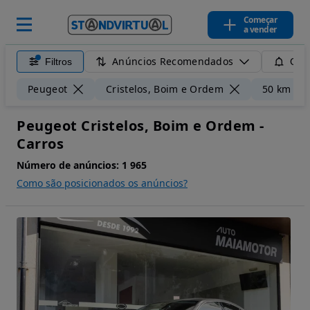
Começar
a vender
Anúncios Recomendados
Filtros
Guar
Peugeot
Cristelos, Boim e Ordem
50 km
Peugeot Cristelos, Boim e Ordem -
Carros
Número de anúncios:
1 965
Como são posicionados os anúncios?