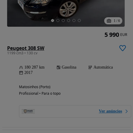
1
/
6
5 990
EUR
Peugeot 308 SW
1199 cm3 • 130 cv
180 287 km
Gasolina
Automática
2017
Matosinhos (Porto)
Profissional • Para o topo
Ver anúncios