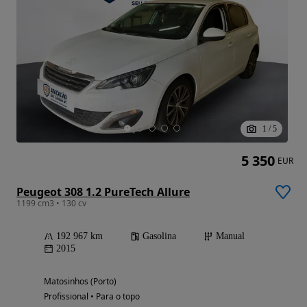
1
/
5
5 350
EUR
Peugeot 308 1.2 PureTech Allure
1199 cm3 • 130 cv
192 967 km
Gasolina
Manual
2015
Matosinhos (Porto)
Profissional • Para o topo