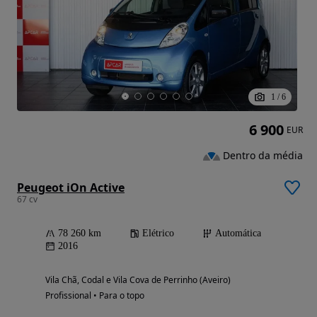
1
/
6
6 900
EUR
Dentro da média
Peugeot iOn Active
67 cv
78 260 km
Elétrico
Automática
2016
Vila Chã, Codal e Vila Cova de Perrinho (Aveiro)
Profissional • Para o topo