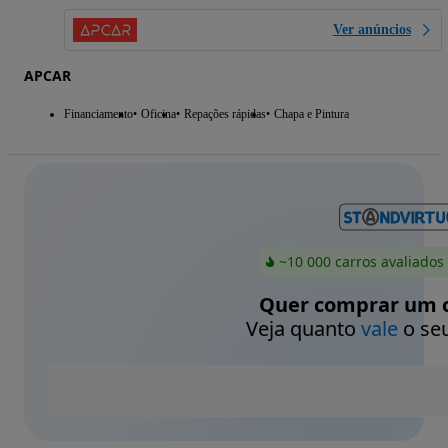
Ver anúncios
APCAR
Financiamento
Oficina
Repações rápidas
Chapa e Pintura
~10 000 carros avaliados
Quer comprar um c
Veja quanto
vale
o seu