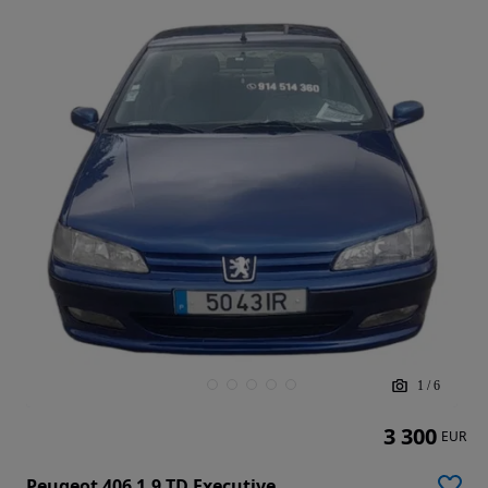
1
/
6
3 300
EUR
Peugeot 406 1.9 TD Executive