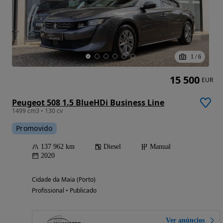
1
/
6
15 500
EUR
Peugeot 508 1.5 BlueHDi Business Line
1499 cm3 • 130 cv
Promovido
137 962 km
Diesel
Manual
2020
Cidade da Maia (Porto)
Profissional • Publicado
Ver anúncios