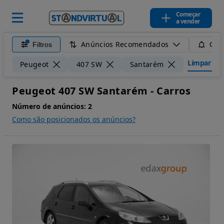
Começar
a vender
Anúncios Recomendados
Filtros
Guar
Limpar filt
Peugeot
407 SW
Santarém
Peugeot 407 SW Santarém - Carros
Número de anúncios:
2
Como são posicionados os anúncios?