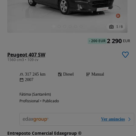
1
/
6
2 290
-
200 EUR
EUR
Peugeot 407 SW
1560 cm3 • 109 cv
317 245 km
Diesel
Manual
2007
Fátima (Santarém)
Profissional • Publicado
Ver anúncios
Entreposto Comercial Edaxgroup ®