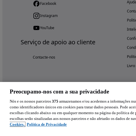
Ajud
Facebook
Cont
Instagram
Polít
YouTube
Intel
Confi
Serviço de apoio ao cliente
Condi
Polít
Contacte-nos
Livro
Preocupamo-nos com a sua privacidade
Nós e os nossos parceiros
375
armazenamos e/ou acedemos a informações num 
como identificadores únicos em cookies para tratar dados pessoais. Pode aceit
escolhas clicando abaixo ou em qualquer momento na página da política de p
escolhas serão sinalizadas aos nossos parceiros e não afetarão os dados de n
Cookies,
Política de Privacidade