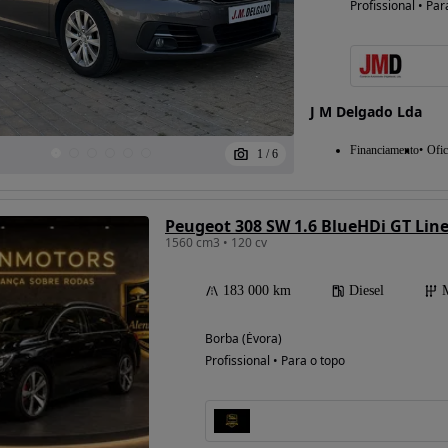
Profissional • Par
J M Delgado Lda
Financiamento
Ofic
1
/
6
Peugeot 308 SW 1.6 BlueHDi GT Lin
1560 cm3 • 120 cv
183 000 km
Diesel
Borba (Évora)
Profissional • Para o topo