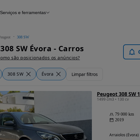
Serviços e ferramentas
Financiamento
Avaliar o meu carro
iamento
Serviço de check-up
Histórico do veículo
Peugeot
308 SW
Notícias e artigos
308 SW Évora - Carros
omo são posicionados os anúncios?
308 SW
Évora
Limpar filtros
Peugeot 308 SW 1
1499 cm3 • 130 cv
79 000 km
2019
Arraiolos (Évora)