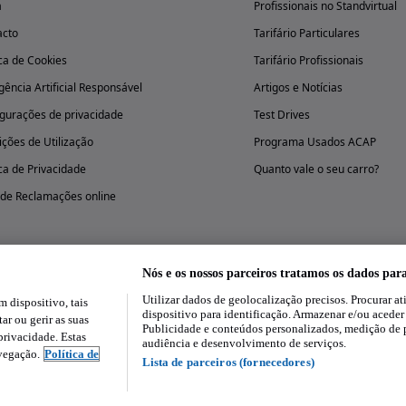
a
Profissionais no Standvirtual
acto
Tarifário Particulares
ica de Cookies
Tarifário Profissionais
igência Artificial Responsável
Artigos e Notícias
gurações de privacidade
Test Drives
ções de Utilização
Programa Usados ACAP
ica de Privacidade
Quanto vale o seu carro?
 de Reclamações online
Nós e os nossos parceiros tratamos os dados par
Utilizar dados de geolocalização precisos. Procurar at
dispositivo, tais
Experimenta a aplicação
dispositivo para identificação. Armazenar e/ou aceder
ar ou gerir as suas
Publicidade e conteúdos personalizados, medição de 
rivacidade. Estas
audiência e desenvolvimento de serviços.
avegação.
Política de
Lista de parceiros (fornecedores)