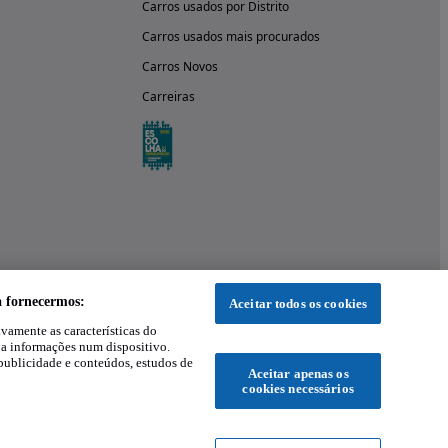
Carros usados por Distrito
Carros usados mais procurados
Carros Novos
Carreiras
a fornecermos:
Aceitar todos os cookies
ivamente as características do
 a informações num dispositivo.
publicidade e conteúdos, estudos de
Aceitar apenas os
cookies necessários