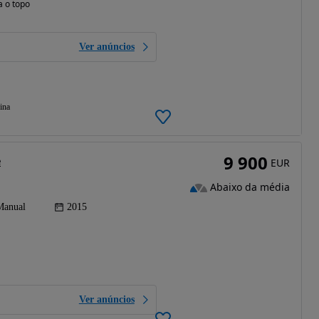
a o topo
Ver anúncios
ina
9 900
e
EUR
Abaixo da média
Manual
2015
Ver anúncios