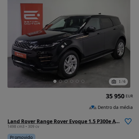
1
/
6
35 950
EUR
Dentro da média
Land Rover Range Rover Evoque 1.5 P300e AWD R-Dynamic S Auto
1498 cm3 • 309 cv
Promovido