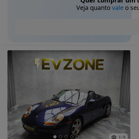
Quer comprar um c
Veja quanto
vale
o seu
1
/
6