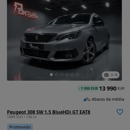
1
/
6
13 990
-
1 000 EUR
EUR
Abaixo da média
Peugeot 308 SW 1.5 BlueHDi GT EAT8
1499 cm3 • 130 cv
Promovido