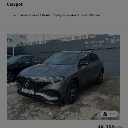
CarSpot
Financiamento
Oficina
Repações rápidas
Chapa e Pintura
1
/
6
48 250
EUR