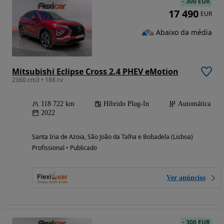
-
300 EUR
17 490
EUR
Abaixo da média
Mitsubishi Eclipse Cross 2.4 PHEV eMotion
2360 cm3 • 188 cv
118 722 km
Híbrido Plug-In
Automática
2022
Santa Iria de Azoia, São João da Talha e Bobadela (Lisboa)
Profissional • Publicado
Ver anúncios
-
300 EUR