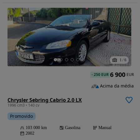
1
/
6
6 900
-
250 EUR
EUR
Acima da média
Chrysler Sebring Cabrio 2.0 LX
1996 cm3 • 140 cv
Promovido
103 000 km
Gasolina
Manual
2002