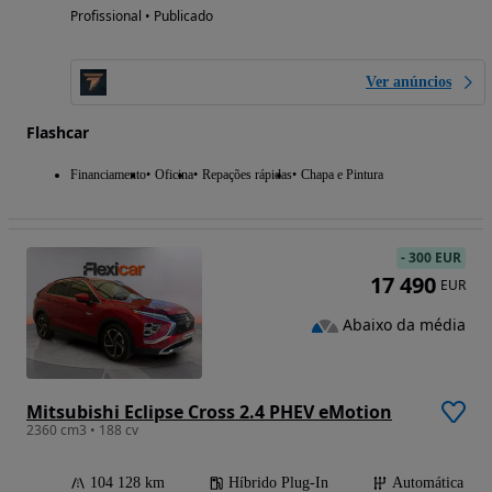
Profissional • Publicado
Ver anúncios
Flashcar
Financiamento
Oficina
Repações rápidas
Chapa e Pintura
-
300 EUR
17 490
EUR
Abaixo da média
Mitsubishi Eclipse Cross 2.4 PHEV eMotion
2360 cm3 • 188 cv
104 128 km
Híbrido Plug-In
Automática