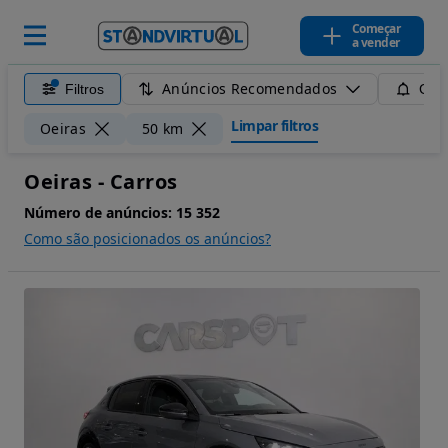
Começar
a vender
Anúncios Recomendados
Filtros
Guar
Limpar filtros
Oeiras
50 km
Oeiras - Carros
Número de anúncios:
15 352
Como são posicionados os anúncios?