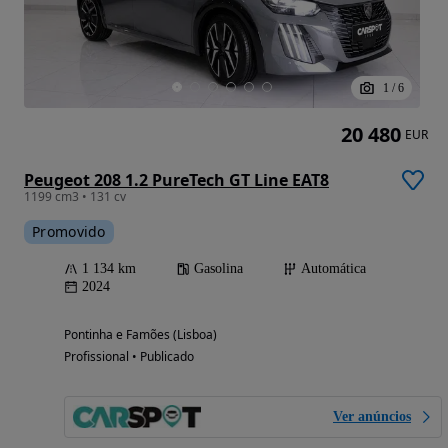
1
/
6
20 480
EUR
Peugeot 208 1.2 PureTech GT Line EAT8
1199 cm3 • 131 cv
Promovido
1 134 km
Gasolina
Automática
2024
Pontinha e Famões (Lisboa)
Profissional • Publicado
Ver anúncios