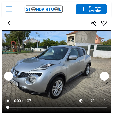
Começar
a vender