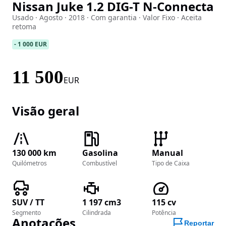
Nissan Juke 1.2 DIG-T N-Connecta
Imagem 1 de 38
Usado · Agosto · 2018 · Com garantia · Valor Fixo · Aceita
retoma
-
1 000 EUR
11 500
EUR
Visão geral
130 000 km
Gasolina
Manual
Quilómetros
Combustível
Tipo de Caixa
SUV / TT
1 197 cm3
115 cv
Segmento
Cilindrada
Potência
Anotações
Reportar