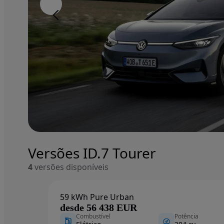
Image 1 of 8
Image 1 of 8
Fullscreen gallery closed.
Versões ID.7 Tourer
4
versões disponíveis
59 kWh Pure Urban
desde 56 438 EUR
Combustível
Potência