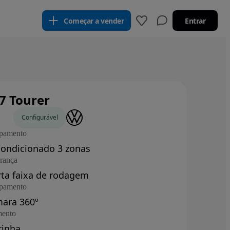
Começar a vender
Entrar
7 Tourer
os
Configurável
pamento
condicionado 3 zonas
rança
rta faixa de rodagem
pamento
ara 360º
ento
rinha