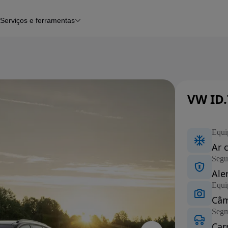
Serviços e ferramentas
Financiamento
Avaliar o meu carro
iamento
Serviço de check-up
Histórico do veículo
Notícias e artigos
VW ID.
Carros nov
Equi
Ar 
Segu
Ale
Equi
Câm
Segm
Car