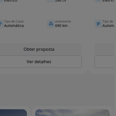
Elétrico
286 cv
Elétrico
Tipo de Caixa
Autonomia
Tipo de C
Automática
690 km
Automá
Obter proposta
Ver detalhes