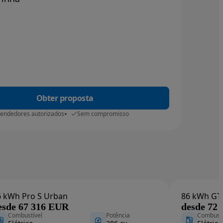
Obter proposta
vendedores autorizados
Sem compromisso
6 kWh Pro S Urban
86 kWh GT
esde 67 316 EUR
desde 72
Combustível
Potência
Combustí