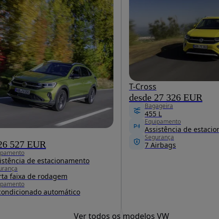
T-Cross
desde 27 326 EUR
Bagageira
455 L
Equipamento
Assistência de estaci
Segurança
 26 527 EUR
7 Airbags
ipamento
istência de estacionamento
urança
rta faixa de rodagem
ipamento
condicionado automático
Ver todos os modelos VW