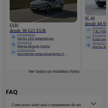
XC 40
desde 44 9
EX30
Consumo
desde 38 622 EUR
7,8L/100
Equipamento
Equipamen
Faróis LED adaptativos
Segurança
Segurança
Alerta ângulo morto
Alerta ân
Equipamento
Assistente estacionamento 360 graus
Ver todos os modelos Volvo
FAQ
Como posso saber qual o equipamento de um