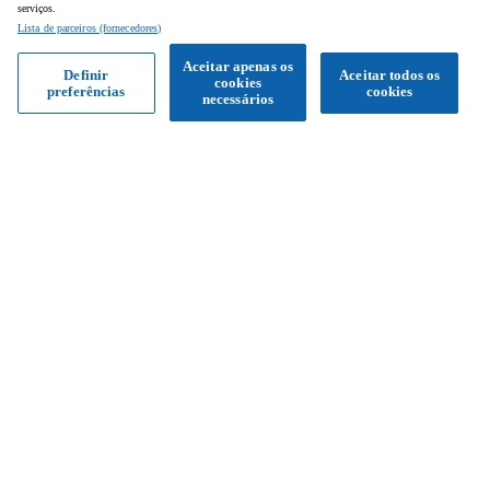
serviços.
Lista de parceiros (fornecedores)
Aceitar apenas os
Definir
Aceitar todos os
cookies
preferências
cookies
Obter proposta
necessários
Siga-nos
Facebook
Instagram
YouTube
Serviço de apoio ao cliente