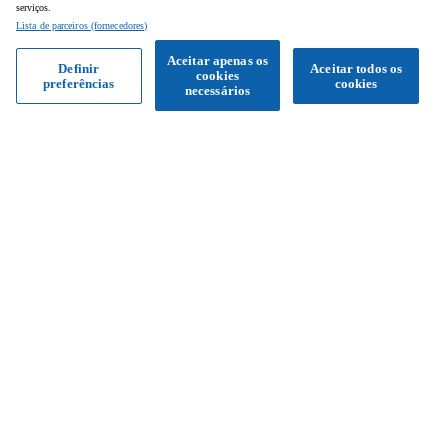
serviços.
Lista de parceiros (fornecedores)
Aceitar apenas os
Definir
Aceitar todos os
cookies
preferências
cookies
Obter proposta
necessários
Siga-nos
Facebook
Instagram
YouTube
Serviço de apoio ao cliente