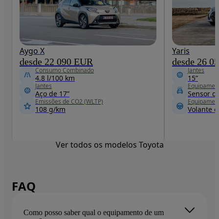
Aygo X
Yaris
desde 22 090 EUR
desde 26 0
Consumo Combinado
Jantes
4.8 l/100 km
15”
Jantes
Equipamen
Aço de 17”
Sensor d
Emissões de CO2 (WLTP)
Equipamen
108 g/km
Volante 
Ver todos os modelos Toyota
FAQ
Como posso saber qual o equipamento de um