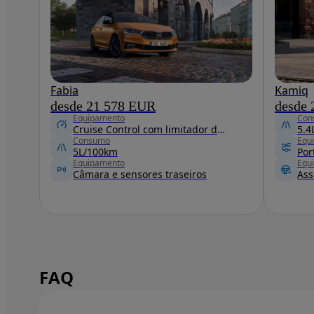
Fabia
Kamiq
desde 21 578 EUR
desde
Equipamento
Con
Cruise Control com limitador de velocidade
5.4
Consumo
Equ
5L/100km
Equipamento
Equ
Câmara e sensores traseiros
Ass
FAQ