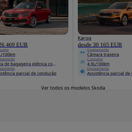
Karoq
 26 469 EUR
desde 30 165 EUR
sumo
Equipamento
L/100km
Câmara traseira
ipamento
Consumo
Porta de bagageira elétrica com pedal virtual
4.9L/100km
ipamento
Equipamento
istência parcial de condução
Assistência parcial d
Ver todos os modelos Skoda