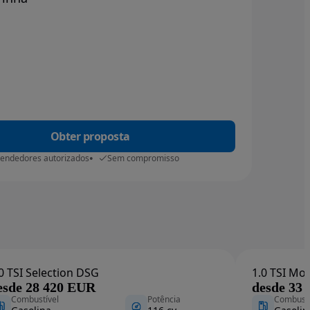
Obter proposta
vendedores autorizados
Sem compromisso
0 TSI Selection DSG
1.0 TSI Mon
esde 28 420 EUR
desde 33
Combustível
Potência
Combustí