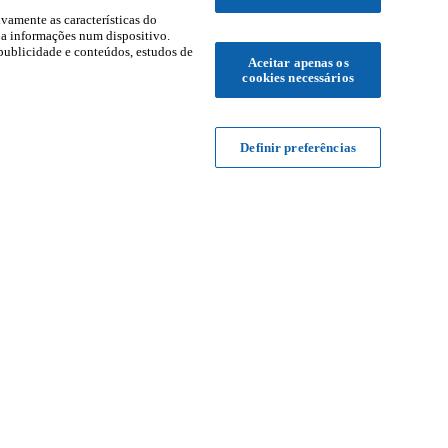
ivamente as características do
 a informações num dispositivo.
publicidade e conteúdos, estudos de
Aceitar apenas os
cookies necessários
Definir preferências
s
Informações
Carros usados por Distrito
Carros usados mais procurados
Carros Novos