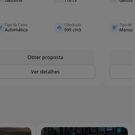
Gasolina
116 cv
Gasolin
Tipo de Caixa
Cilindrada
Tipo de C
Automática
999 cm3
Manual
Obter proposta
Ver detalhes