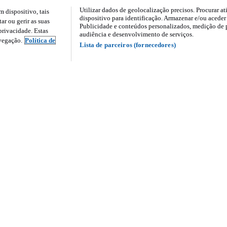
Utilizar dados de geolocalização precisos. Procurar at
dispositivo, tais
dispositivo para identificação. Armazenar e/ou aceder
ar ou gerir as suas
Publicidade e conteúdos personalizados, medição de 
rivacidade. Estas
audiência e desenvolvimento de serviços.
avegação.
Política de
Lista de parceiros (fornecedores)
nós
Serviços e ferramenta
a
Profissionais no Standvirtual
acto
Tarifário Particulares
ica de Cookies
Tarifário Profissionais