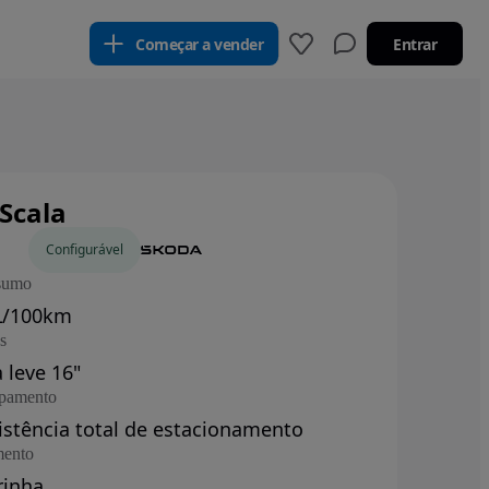
Começar a vender
Entrar
Scala
os
Configurável
sumo
L/100km
s
a leve 16"
pamento
istência total de estacionamento
ento
rinha