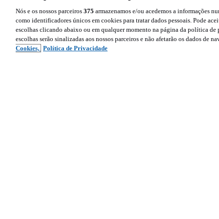
Nós e os nossos parceiros
375
armazenamos e/ou acedemos a informações num 
como identificadores únicos em cookies para tratar dados pessoais. Pode aceit
escolhas clicando abaixo ou em qualquer momento na página da política de p
escolhas serão sinalizadas aos nossos parceiros e não afetarão os dados de n
Cookies,
Política de Privacidade
Siga-nos
Sobre 
Ajud
Facebook
Cont
Instagram
Polít