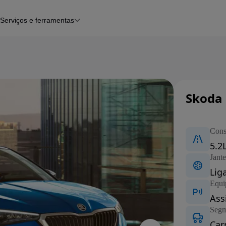
Serviços e ferramentas
Financiamento
Avaliar o meu carro
iamento
Serviço de check-up
Histórico do veículo
Notícias e artigos
Skoda 
Carros nov
Con
5.2
Jante
Lig
Equi
Ass
Segm
Car