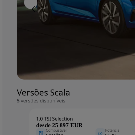
Image 1 of 10
Image 1 of 10
Fullscreen gallery closed.
Versões Scala
5
versões disponíveis
1.0 TSI Selection
desde 25 897 EUR
Combustível
Potência