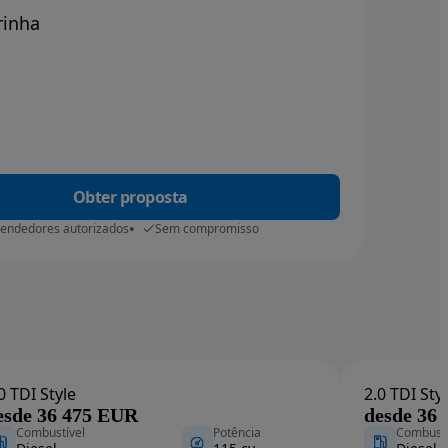
rinha
Obter proposta
vendedores autorizados
Sem compromisso
0 TDI Style
2.0 TDI Sty
esde 36 475 EUR
desde 36
Combustível
Potência
Combustí