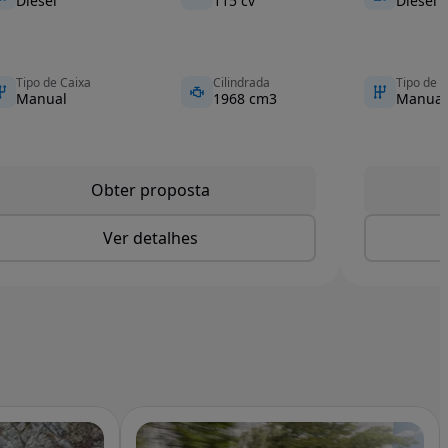
Diesel
115 cv
Diesel
Tipo de Caixa
Cilindrada
Tipo de C
Manual
1968 cm3
Manual
Obter proposta
Ver detalhes