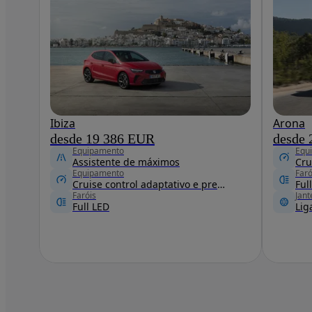
Ibiza
Arona
desde 19 386 EUR
desde
Equipamento
Equ
Assistente de máximos
Equipamento
Faró
Cruise control adaptativo e preditivo
Ful
Faróis
Jant
Full LED
Lig