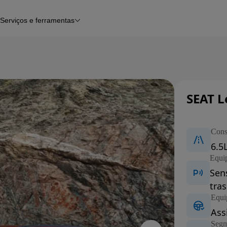
Serviços e ferramentas
Financiamento
Avaliar o meu carro
iamento
Serviço de check-up
Histórico do veículo
Notícias e artigos
SEAT L
Carros nov
Con
6.5
Equi
Sen
tras
Equi
Ass
Segm