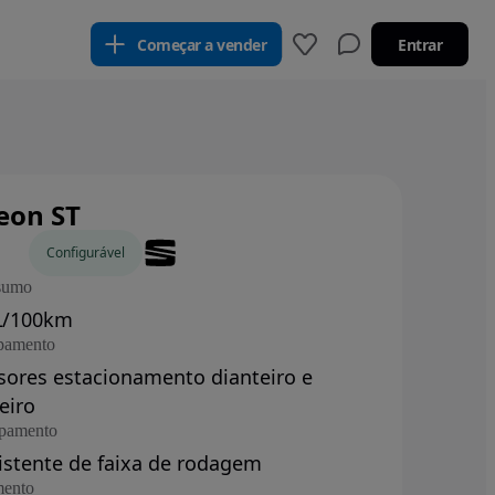
Começar a vender
Entrar
eon ST
os
Configurável
sumo
L/100km
pamento
sores estacionamento dianteiro e
eiro
pamento
istente de faixa de rodagem
ento