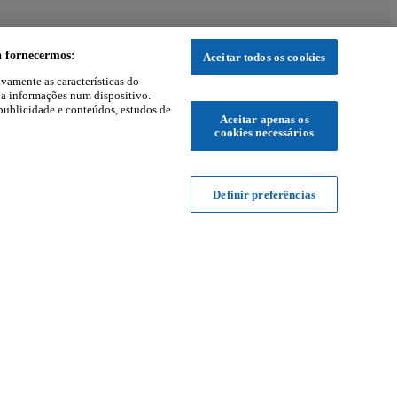
a fornecermos:
Aceitar todos os cookies
ivamente as características do
 a informações num dispositivo.
publicidade e conteúdos, estudos de
Aceitar apenas os
cookies necessários
Definir preferências
s
Informações
Carros usados por Distrito