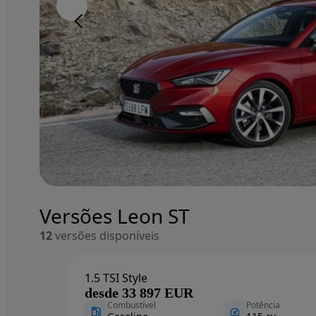
Image 1 of 7
Image 1 of 7
Fullscreen gallery closed.
Versões Leon ST
12
versões disponíveis
1.5 TSI Style
desde 33 897 EUR
Combustível
Potência