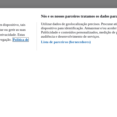
Nós e os nossos parceiros tratamos os dados par
Utilizar dados de geolocalização precisos. Procurar at
dispositivo, tais
dispositivo para identificação. Armazenar e/ou aceder
ar ou gerir as suas
Publicidade e conteúdos personalizados, medição de 
rivacidade. Estas
audiência e desenvolvimento de serviços.
avegação.
Política de
Lista de parceiros (fornecedores)
nós
Serviços e ferramenta
a
Profissionais no Standvirtual