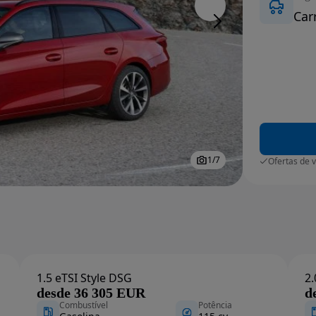
Car
1
/
7
Ofertas de 
1.5 eTSI Style DSG
2.
desde 36 305 EUR
d
Combustível
Potência