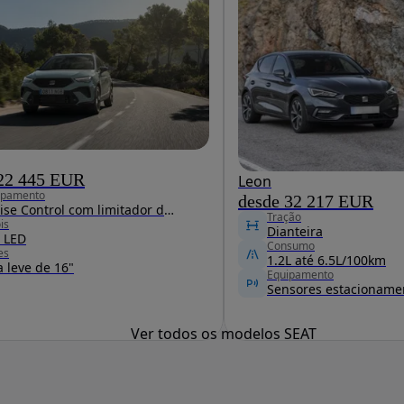
 22 445 EUR
Leon
ipamento
desde 32 217 EUR
Cruise Control com limitador de velocidade
Tração
is
Dianteira
l LED
Consumo
es
1.2L até 6.5L/100km
a leve de 16"
Equipamento
Ver todos os modelos SEAT