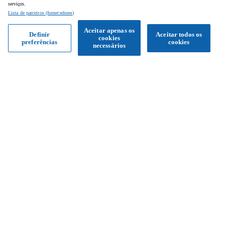
serviços.
Lista de parceiros (fornecedores)
Aceitar apenas os
Definir
Aceitar todos os
cookies
preferências
cookies
Obter proposta
necessários
Siga-nos
Facebook
Instagram
YouTube
Serviço de apoio ao cliente