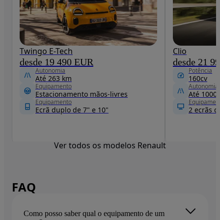
Twingo E-Tech
Clio
desde 19 490 EUR
desde 21 9
Autonomia
Potência
Até 263 km
160cv
Equipamento
Autonomia
Estacionamento mãos-livres
Até 1000
Equipamento
Equipamen
Ecrã duplo de 7" e 10"
Ver todos os modelos Renault
FAQ
Como posso saber qual o equipamento de um