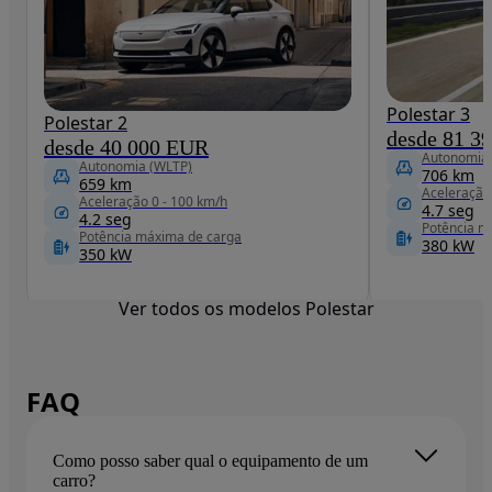
Polestar 3
Polestar 2
desde 81 3
desde 40 000 EUR
Autonomia
Autonomia (WLTP)
706 km
659 km
Aceleração
Aceleração 0 - 100 km/h
4.7 seg
4.2 seg
Potência m
Potência máxima de carga
380 kW
350 kW
Ver todos os modelos Polestar
FAQ
Como posso saber qual o equipamento de um
carro?