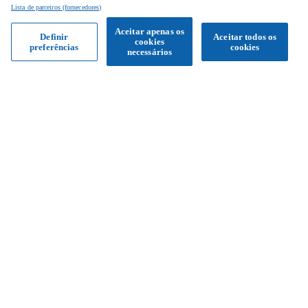
Lista de parceiros (fornecedores)
Aceitar apenas os
Definir
Aceitar todos os
cookies
preferências
cookies
Obter proposta
necessários
Siga-nos
Facebook
Instagram
YouTube
Serviço de apoio ao cliente