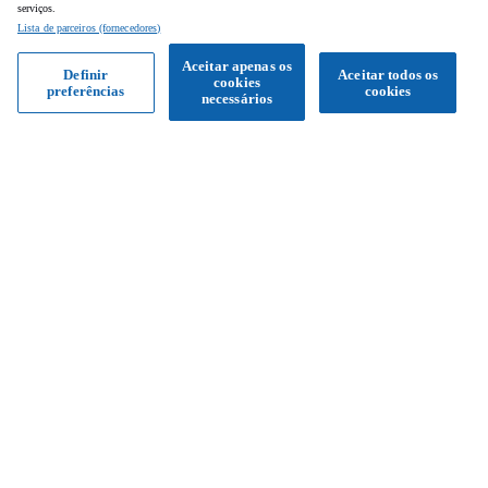
serviços.
Lista de parceiros (fornecedores)
Aceitar apenas os
Definir
Aceitar todos os
cookies
preferências
cookies
Obter proposta
necessários
Siga-nos
Facebook
Instagram
YouTube
Serviço de apoio ao cliente