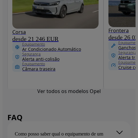
Frontera
Corsa
desde 26 0
desde 21 246 EUR
Equipamen
Equipamento
Ganchos t
Ar Condicionado Automático
Segurança
Segurança
Alerta t
Alerta anti-colisão
Equipamen
Equipamento
Cruise co
Câmara traseira
Ver todos os modelos Opel
FAQ
Como posso saber qual o equipamento de um