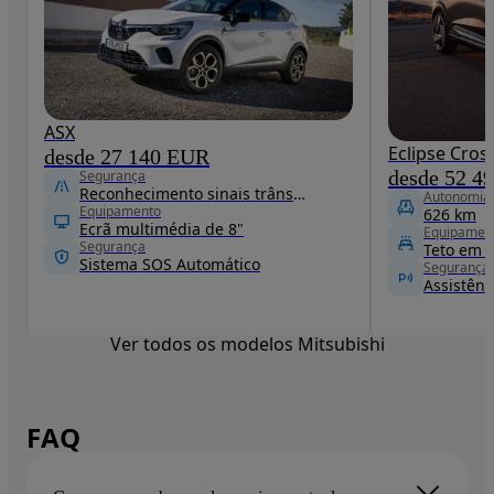
ASX
Eclipse Cros
desde 27 140 EUR
desde 52 4
Segurança
Reconhecimento sinais trânsito
Autonomia
Equipamento
626 km
Ecrã multimédia de 8"
Equipamen
Segurança
Teto em v
Sistema SOS Automático
Segurança
Assistênc
Ver todos os modelos Mitsubishi
FAQ