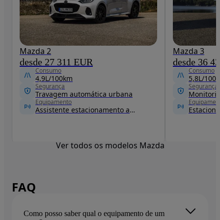
Mazda 2
Mazda 3
desde 27 311 EUR
desde 36 4
Consumo
Consumo
4,9L/100km
5,8L/100
Segurança
Segurança
Travagem automática urbana
Monitori
Equipamento
Equipamen
Assistente estacionamento automático
Ver todos os modelos Mazda
FAQ
Como posso saber qual o equipamento de um