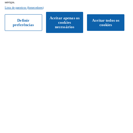
serviços.
Lista de parceiros (fornecedores)
Aceitar apenas os
Definir
Aceitar todos os
cookies
preferências
cookies
Obter proposta
necessários
Siga-nos
Facebook
Instagram
YouTube
Serviço de apoio ao cliente