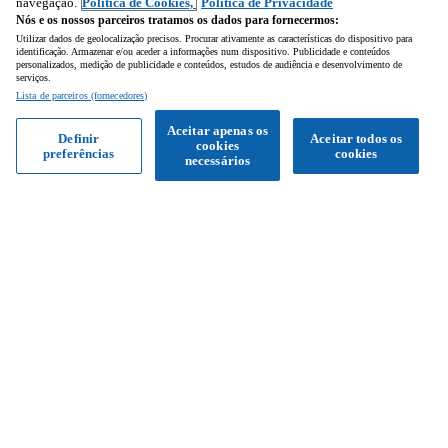
navegação.
Política de Cookies,
Política de Privacidade
Nós e os nossos parceiros tratamos os dados para fornecermos:
Utilizar dados de geolocalização precisos. Procurar ativamente as características do dispositivo para
identificação. Armazenar e/ou aceder a informações num dispositivo. Publicidade e conteúdos
personalizados, medição de publicidade e conteúdos, estudos de audiência e desenvolvimento de
serviços.
Lista de parceiros (fornecedores)
Aceitar apenas os
Definir
Aceitar todos os
cookies
preferências
cookies
Obter proposta
necessários
Siga-nos
Facebook
Instagram