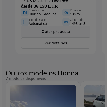
1.5 i-MMD e:HEV Elegance
desde 36 150 EUR
Combustível
Potência
Híbrido (Gasolina)
130 cv
Tipo de Caixa
Cilindrada
Automática
1498 cm3
Obter proposta
Ver detalhes
Outros modelos Honda
7
modelos disponíveis