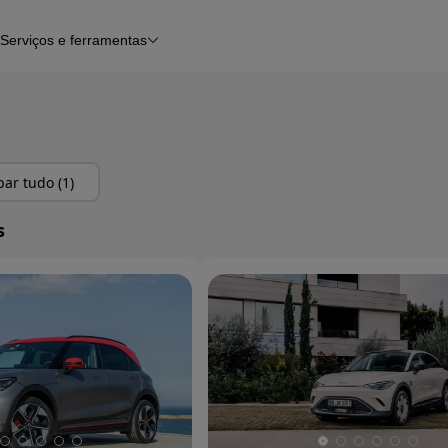
Serviços e ferramentas
Financiamento
Avaliar o meu carro
iamento
Serviço de check-up
Histórico do veículo
Notícias e artigos
ar tudo (1)
s