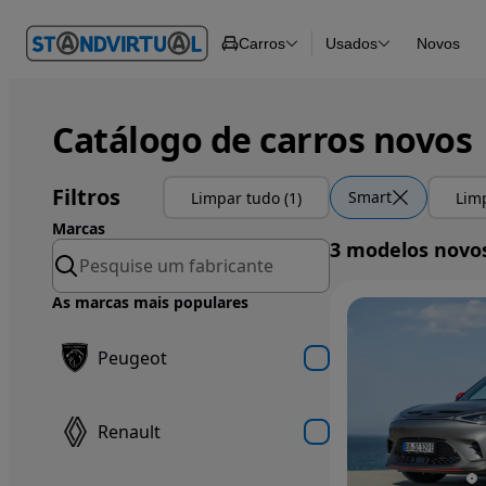
O nº 1
Carros
Usados
Novos
em
Carros
Carros
Comerciais
Todos os carros
Motos
Carros elétricos
Barcos
Carros com financ
Catálogo de carros novos
Autocaravanas
Novos
Pesados
Filtros
Smart
Limpar tudo (1)
Limp
Marcas
3 modelos novo
As marcas mais populares
Peugeot
Renault