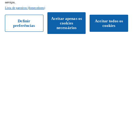
serviços.
Lista de parceiros (fornecedores)
Aceitar apenas os
Definir
Aceitar todos os
cookies
preferências
cookies
Obter proposta
necessários
Siga-nos
Facebook
Instagram
YouTube
Serviço de apoio ao cliente