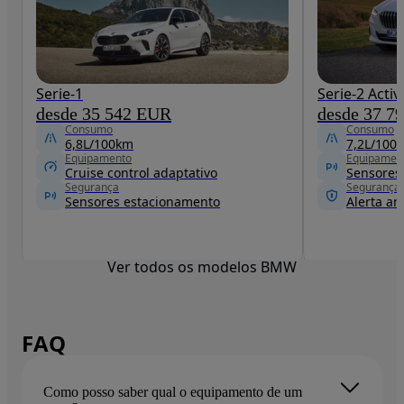
Serie-1
Serie-2 Acti
desde 35 542 EUR
desde 37 7
Consumo
Consumo
6,8L/100km
7,2L/100
Equipamento
Equipamen
Cruise control adaptativo
Sensores
Segurança
Segurança
Sensores estacionamento
Alerta ant
Ver todos os modelos BMW
FAQ
Como posso saber qual o equipamento de um