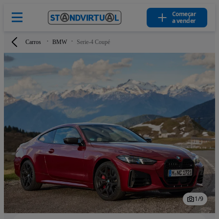
Começar
a vender
Carros
BMW
Serie-4 Coupé
1
/
9
Image 1 of 9
Image 1 of 9
Fullscreen gallery closed.