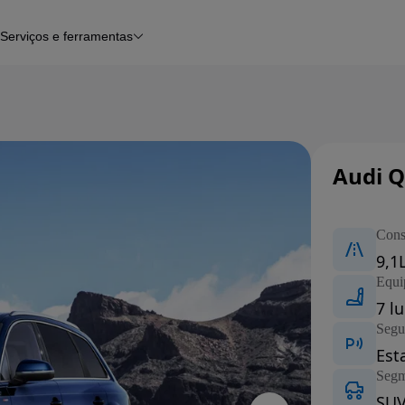
Serviços e ferramentas
Financiamento
Avaliar o meu carro
iamento
Serviço de check-up
Histórico do veículo
Notícias e artigos
Audi 
Carros nov
Con
9,1
Equi
7 l
Segu
Est
Segm
SUV