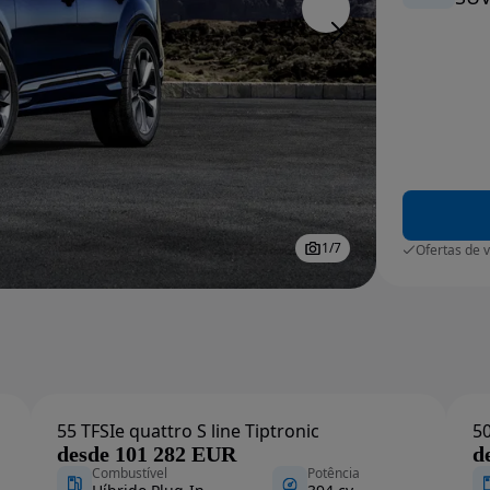
1
/
7
Ofertas de 
55 TFSIe quattro S line Tiptronic
50
desde 101 282 EUR
d
Combustível
Potência