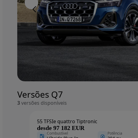
Image 1 of 7
Image 1 of 7
Fullscreen gallery closed.
Versões Q7
3
versões disponíveis
55 TFSIe quattro Tiptronic
desde 97 182 EUR
Combustível
Potência