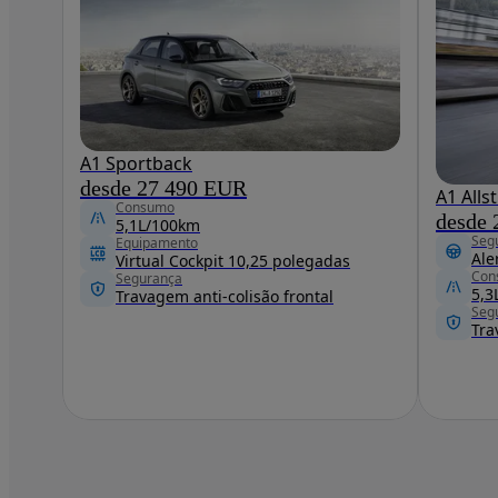
A1 Sportback
desde 27 490 EUR
A1 Alls
Consumo
desde
5,1L/100km
Seg
Equipamento
Ale
Virtual Cockpit 10,25 polegadas
Con
Segurança
5,3
Travagem anti-colisão frontal
Seg
Tra