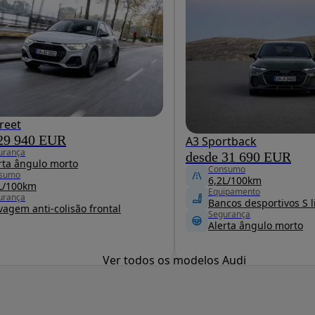
treet
 29 940 EUR
A3 Sportback
urança
desde 31 690 EUR
rta ângulo morto
Consumo
sumo
6,2L/100km
L/100km
Equipamento
urança
Bancos desportivos S l
vagem anti-colisão frontal
Segurança
Alerta ângulo morto
Ver todos os modelos Audi