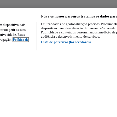
Nós e os nossos parceiros tratamos os dados par
Utilizar dados de geolocalização precisos. Procurar at
dispositivo, tais
dispositivo para identificação. Armazenar e/ou aceder
ar ou gerir as suas
Publicidade e conteúdos personalizados, medição de 
rivacidade. Estas
audiência e desenvolvimento de serviços.
avegação.
Política de
Lista de parceiros (fornecedores)
nós
Serviços e ferramenta
a
Profissionais no Standvirtual