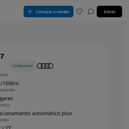
Começar a vender
Entrar
Q7
os
Configurável
sumo
L/100km
pamento
ugares
rança
acionamento automático plus
ento
 / TT