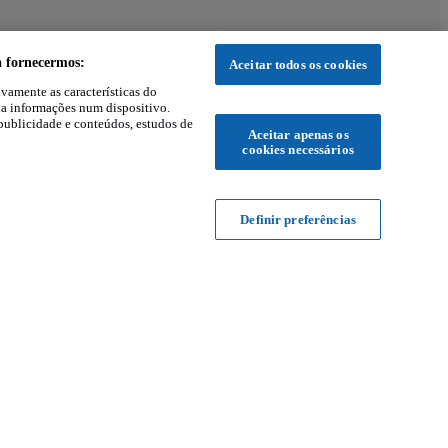
a fornecermos:
Aceitar todos os cookies
ivamente as características do
 a informações num dispositivo.
publicidade e conteúdos, estudos de
Aceitar apenas os
cookies necessários
Definir preferências
s
Informações
Carros usados por Distrito