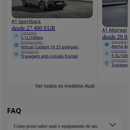
A1 Sportback
desde 27 490 EUR
A1 Allstreet
Consumo
desde 29 9
5,1L/100km
Segurança
Equipamento
Alerta ân
Virtual Cockpit 10,25 polegadas
Consumo
Segurança
5,3L/100
Travagem anti-colisão frontal
Segurança
Travagem 
Ver todos os modelos Audi
FAQ
Como posso saber qual o equipamento de um