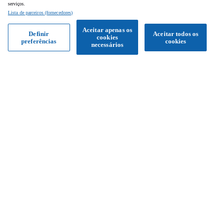
serviços.
Lista de parceiros (fornecedores)
Aceitar apenas os
Definir
Aceitar todos os
cookies
preferências
cookies
Obter proposta
necessários
Siga-nos
Facebook
Instagram
YouTube
Serviço de apoio ao cliente