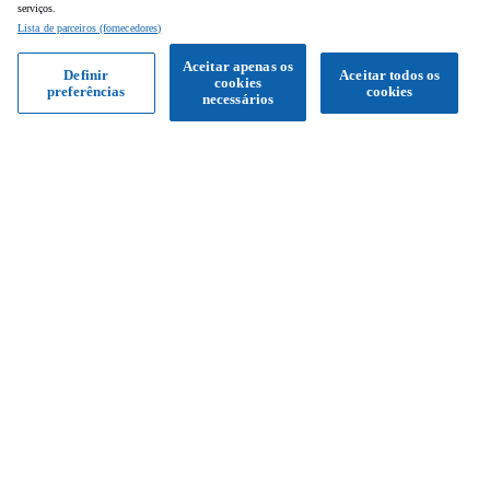
serviços.
Lista de parceiros (fornecedores)
Aceitar apenas os
Definir
Aceitar todos os
cookies
preferências
cookies
Obter proposta
necessários
Siga-nos
Facebook
Instagram
YouTube
Serviço de apoio ao cliente