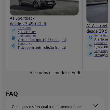
A1 Sportback
desde 27 490 EUR
A1 Allstreet
Consumo
desde 29 9
5,1L/100km
Segurança
Equipamento
Alerta ân
Virtual Cockpit 10,25 polegadas
Consumo
Segurança
5,3L/100
Travagem anti-colisão frontal
Segurança
Travagem 
Ver todos os modelos Audi
FAQ
Como posso saber qual o equipamento de um