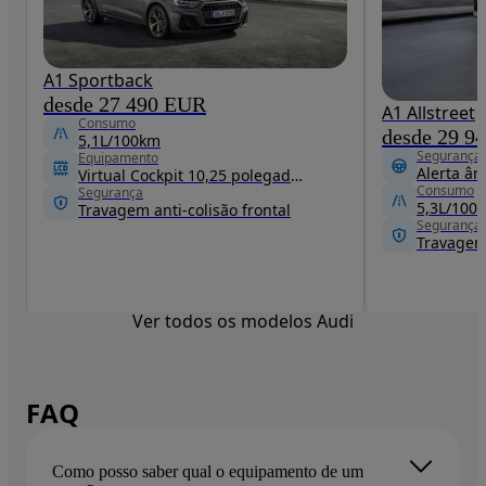
A1 Sportback
desde 27 490 EUR
A1 Allstreet
Consumo
desde 29 9
5,1L/100km
Segurança
Equipamento
Alerta ân
Virtual Cockpit 10,25 polegadas
Consumo
Segurança
5,3L/100
Travagem anti-colisão frontal
Segurança
Travagem 
Ver todos os modelos Audi
FAQ
Como posso saber qual o equipamento de um