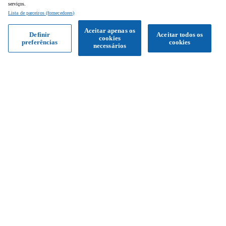
serviços.
Lista de parceiros (fornecedores)
Aceitar apenas os
Definir
Aceitar todos os
cookies
preferências
cookies
Obter proposta
necessários
Siga-nos
Facebook
Instagram
YouTube
Serviço de apoio ao cliente