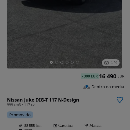
1
/
6
16 490
-
300 EUR
EUR
Dentro da média
Nissan Juke DIG-T 117 N-Design
999 cm3 • 117 cv
Promovido
80 000 km
Gasolina
Manual