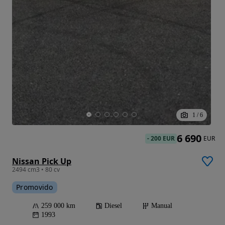
1
/
6
6 690
-
200 EUR
EUR
Nissan Pick Up
2494 cm3 • 80 cv
Promovido
259 000 km
Diesel
Manual
1993