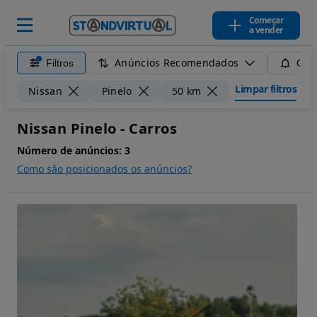
Começar
a vender
Anúncios Recomendados
Filtros
Guar
Limpar filtros
Nissan
Pinelo
50 km
Nissan Pinelo - Carros
Número de anúncios:
3
Como são posicionados os anúncios?