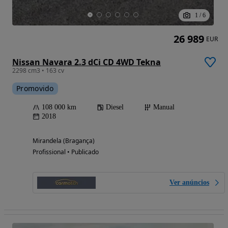
1
/
6
26 989
EUR
Nissan Navara 2.3 dCi CD 4WD Tekna
2298 cm3 • 163 cv
Promovido
108 000 km
Diesel
Manual
2018
Mirandela (Bragança)
Profissional • Publicado
Ver anúncios