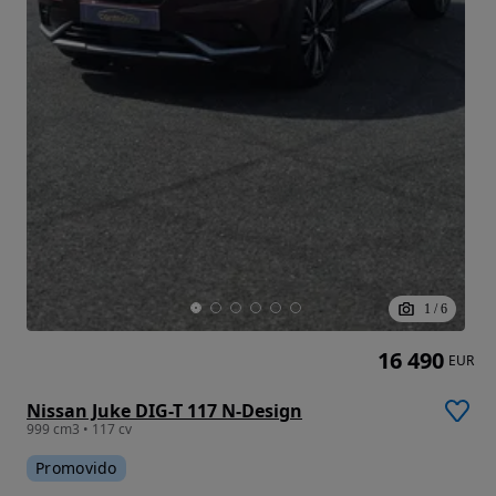
1
/
6
16 490
EUR
Nissan Juke DIG-T 117 N-Design
999 cm3 • 117 cv
Promovido