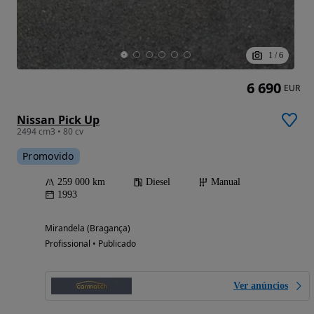
1
/
6
6 690
EUR
Nissan Pick Up
2494 cm3 • 80 cv
Promovido
259 000 km
Diesel
Manual
1993
Mirandela (Bragança)
Profissional • Publicado
Ver anúncios