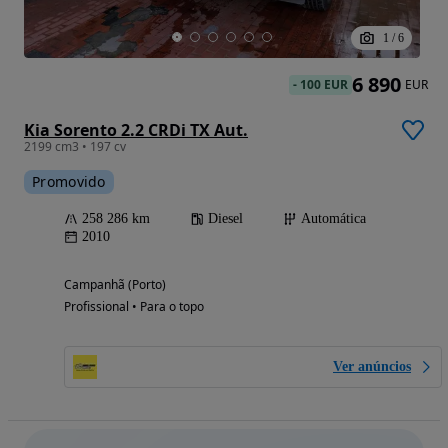
1
/
6
6 890
-
100 EUR
EUR
Kia Sorento 2.2 CRDi TX Aut.
2199 cm3 • 197 cv
Promovido
258 286 km
Diesel
Automática
2010
Campanhã (Porto)
Profissional • Para o topo
Ver anúncios