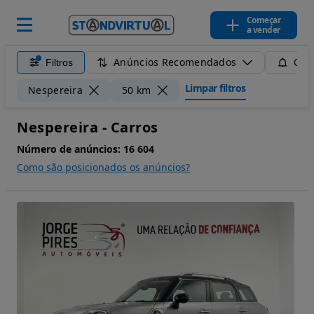
Começar
a vender
Anúncios Recomendados
Filtros
Guar
Limpar filtros
Nespereira
50 km
Nespereira - Carros
Número de anúncios:
16 604
Como são posicionados os anúncios?