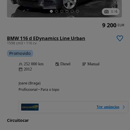
1
/
6
9 200
EUR
BMW 116 d EDynamics Line Urban
1598 cm3 • 116 cv
Promovido
252 000 km
Diesel
Manual
2012
Joane (Braga)
Profissional • Para o topo
Ver anúncios
Circuitocar