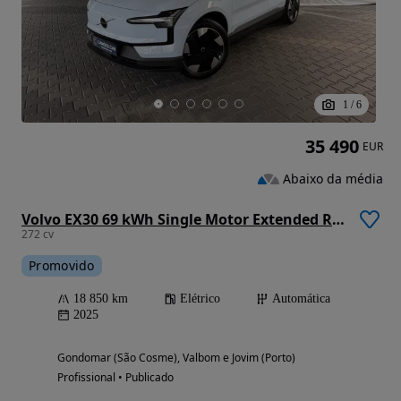
1
/
6
35 490
EUR
Abaixo da média
Volvo EX30 69 kWh Single Motor Extended Range Plus
272 cv
Promovido
18 850 km
Elétrico
Automática
2025
Gondomar (São Cosme), Valbom e Jovim (Porto)
Profissional • Publicado