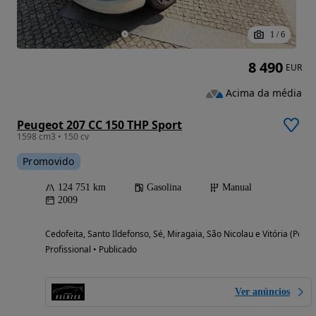
1
/
6
8 490
EUR
Acima da média
Peugeot 207 CC 150 THP Sport
1598 cm3 • 150 cv
Promovido
124 751 km
Gasolina
Manual
2009
Cedofeita, Santo Ildefonso, Sé, Miragaia, São Nicolau e Vitória (Porto
Profissional • Publicado
Ver anúncios