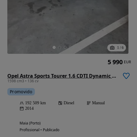
1
/
6
5 990
EUR
Opel Astra Sports Tourer 1.6 CDTI Dynamic S/S
1598 cm3 • 136 cv
Promovido
192 509 km
Diesel
Manual
2014
Maia (Porto)
Profissional • Publicado