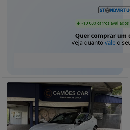
~10 000 carros avaliados
Quer comprar um c
Veja quanto
vale
o seu