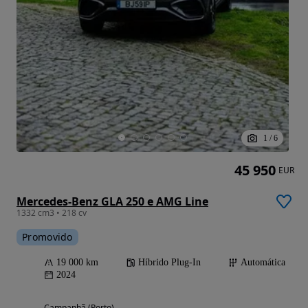
1
/
6
45 950
EUR
Mercedes-Benz GLA 250 e AMG Line
1332 cm3 • 218 cv
Promovido
19 000 km
Híbrido Plug-In
Automática
2024
Campanhã (Porto)