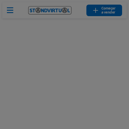
Começar
a vender