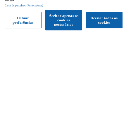
serviços.
Lista de parceiros (fornecedores)
Aceitar apenas os
Definir
Aceitar todos os
cookies
preferências
cookies
necessários
Siga-nos
Facebook
Instagram
YouTube
Serviço de apoio ao cliente