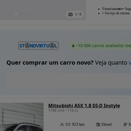
Financiamento
Seg
Serviço de retoma
1
/
6
~10 000 carros avaliados to
Quer comprar um carro novo?
Veja quanto
Mitsubishi ASX 1.8 DI-D Instyle
1798 cm3 • 116 cv
111 923 km
Diesel
M