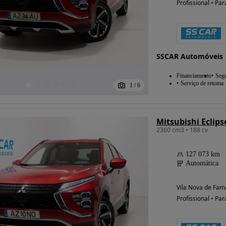
Profissional • Par
SSCAR Automóveis
Financiamento
Seg
Serviço de retoma
1
/
6
Mitsubishi Eclips
2360 cm3 • 188 cv
127 073 km
Automática
Vila Nova de Fama
Profissional • Par