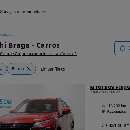
Serviços e ferramentas
Financiamento
Avaliar o meu carro
iamento
Serviço de check-up
Histórico do veículo
Mitsubishi
Notícias e artigos
hi Braga - Carros
Como são posicionados os anúncios?
Braga
Limpar filtros
Mitsubishi Eclips
2360 cm3 • 188 cv
116 232 km
Automática
Vila Nova de Fama