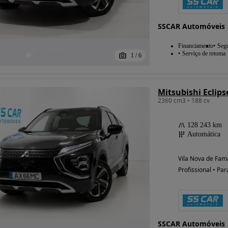
SSCAR Automóveis
Possibilidade de
Financiamento
Seg
Serviço de retoma
financiamento
1
/
6
Mitsubishi Eclips
2360 cm3 • 188 cv
128 243 km
Automática
Vila Nova de Fama
Profissional • Par
SSCAR Automóveis