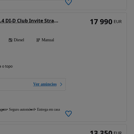
17 990
Mitsubishi L200 2.4 DI-D Club Invite Strakar Look CC 4WD
EUR
Diesel
Manual
a o topo
Ver anúncios
agem
Seguro automóvel
Entrega em casa
13 350
EUR