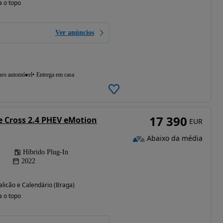
a o topo
Ver anúncios
uro automóvel
Entrega em casa
17 390
e Cross 2.4 PHEV eMotion
EUR
Abaixo da média
Híbrido Plug-In
2022
licão e Calendário (Braga)
a o topo