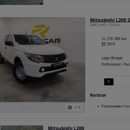
2442 cm3 • 154 cv
276 300 km
2019
Lage (Braga)
Profissional • Par
Rorizcar
Financiamento
Lav
1
/
6
Mitsubishi L200