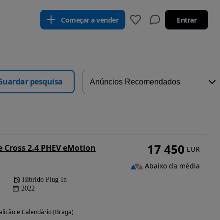
Começar a vender
Entrar
Guardar pesquisa
17 450
e Cross 2.4 PHEV eMotion
EUR
Abaixo da média
Híbrido Plug-In
2022
licão e Calendário (Braga)